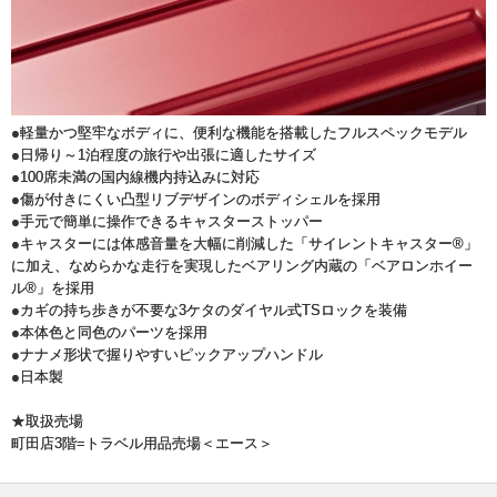
●軽量かつ堅牢なボディに、便利な機能を搭載したフルスペックモデル
●日帰り～1泊程度の旅行や出張に適したサイズ
●100席未満の国内線機内持込みに対応
●傷が付きにくい凸型リブデザインのボディシェルを採用
●手元で簡単に操作できるキャスターストッパー
●キャスターには体感音量を大幅に削減した「サイレントキャスター®」
に加え、なめらかな走行を実現したベアリング内蔵の「ベアロンホイー
ル®」を採用
●カギの持ち歩きが不要な3ケタのダイヤル式TSロックを装備
●本体色と同色のパーツを採用
●ナナメ形状で握りやすいピックアップハンドル
●日本製
★取扱売場
町田店3階=トラベル用品売場＜エース＞