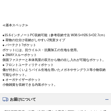
≪基本スペック≫
●15.6インチノートPC収納可能（参考収納寸法 W38.5×H26.5×D2.7cm）
● 荷物の仕分け収納がしやすい2気室タイプ
● バーテクト?ポケット
ポケットには、抗ウイルス・抗菌加工の生地を使用。
● 2WAYスルーポケット
側面ファスナーと本体気室の双方から物の出し入れが可能なポケット。
● フロントユーティリティポケット
傷が付きにくいようパイル生地を用いたメガネやサングラス等小物収納
可能なポケット。
● オーガナイザーポケット
小物雑貨を収納できる内装ポケット。
お届けについて