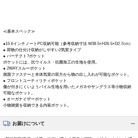
≪基本スペック≫
●15.6インチノートPC収納可能（参考収納寸法 W38.5×H26.5×D2.7cm）
● 荷物の仕分け収納がしやすい2気室タイプ
● バーテクト?ポケット
ポケットには、抗ウイルス・抗菌加工の生地を使用。
● 2WAYスルーポケット
側面ファスナーと本体気室の双方から物の出し入れが可能なポケット。
● フロントユーティリティポケット
傷が付きにくいようパイル生地を用いたメガネやサングラス等小物収納
可能なポケット。
● オーガナイザーポケット
小物雑貨を収納できる内装ポケット。
お届けについて