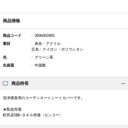
商品情報
商品コード
3006002883
素材
表糸：アクリル
芯糸：ナイロン・ポリウレタン
色
グリーン系
生産国
中国製
商品特長
洗浄便座用のコーディネートシートカバーです。
★取扱売場
町田店5階=タオル売場〈センコー〉