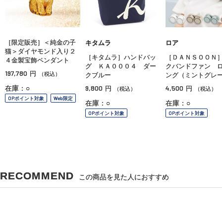
［限定販売］＜純金の子
キタムラ
ロア
猫＞ダイヤモンド入り２
［キタムラ］ハンドバッ
［ＤＡＮＳＯＯＮ
４金製宝飾ペンダント
グ ＫＡ０００４ ダー
クバンドファン 
197,780
円
（税込）
クブルー
ング（ミントグレ
9,800
4,500
在庫：○
円
円
（税込）
（税込）
OPポイント対象
Web限定
在庫：○
在庫：○
OPポイント対象
OPポイント対象
RECOMMEND
この商品を見た人におすすめ