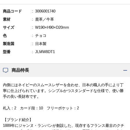
商品コード
3006001740
素材
鹿革／牛革
サイズ
W190×H90×D20mm
色
チョコ
製造国
日本製
型番
JLMW8DT1
商品特長
内側にはネイビーのスムースレザーを合わせ、日本の職人の手により丁
寧に仕上げられています。シンプルかつスタンダードな仕様で、使い勝
手の良い長財布です。
札入：2 カード段：10 フリーポケット：2
【ブランド紹介】
1889年にジャンヌ・ランバンが創設した、現存するフランス最古のクチ