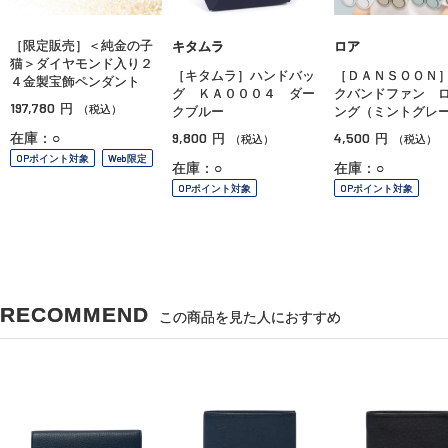
［限定販売］＜純金の子
キタムラ
ロア
猫＞ダイヤモンド入り２
［キタムラ］ハンドバッ
［ＤＡＮＳＯＯＮ
４金製宝飾ペンダント
グ ＫＡ０００４ ダー
クバンドファン 
197,780
円
（税込）
クブルー
ング（ミントグレ
9,800
4,500
在庫：○
円
円
（税込）
（税込）
OPポイント対象
Web限定
在庫：○
在庫：○
OPポイント対象
OPポイント対象
RECOMMEND
この商品を見た人におすすめ