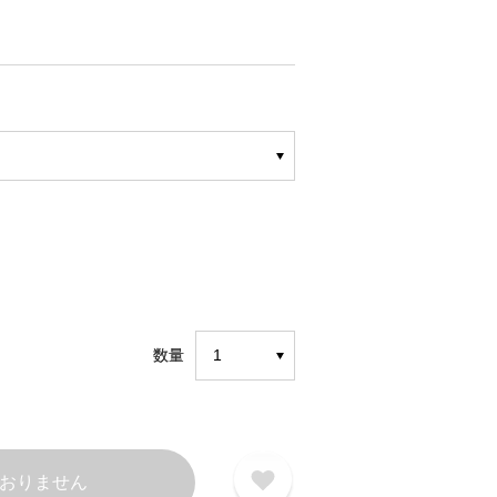
数量
おりません