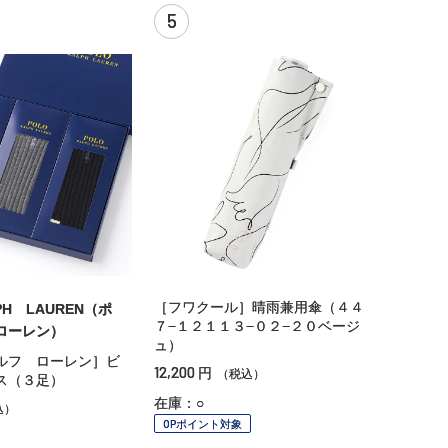
5
［フワクール］晴雨兼用傘（４４
PH LAUREN（ポ
７−１２１１３−０２−２０ベージ
ローレン）
ュ）
ルフ ローレン］ビ
12,200
円
（税込）
ス（３足）
在庫：○
込）
OPポイント対象