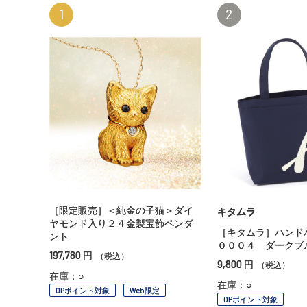
1
2
［限定販売］＜純金の子猫＞ダイ
キタムラ
ヤモンド入り２４金製宝飾ペンダ
［キタムラ］ハンド
ント
０００４ ダークブ
197,780
円
（税込）
9,800
円
（税込）
在庫：○
在庫：○
OPポイント対象
Web限定
OPポイント対象