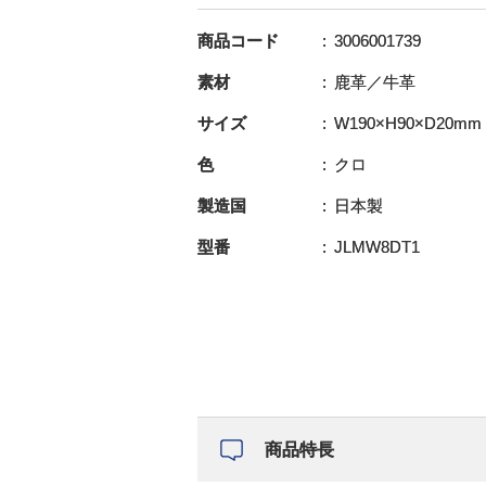
商品コード
3006001739
素材
鹿革／牛革
サイズ
W190×H90×D20mm
色
クロ
製造国
日本製
型番
JLMW8DT1
商品特長