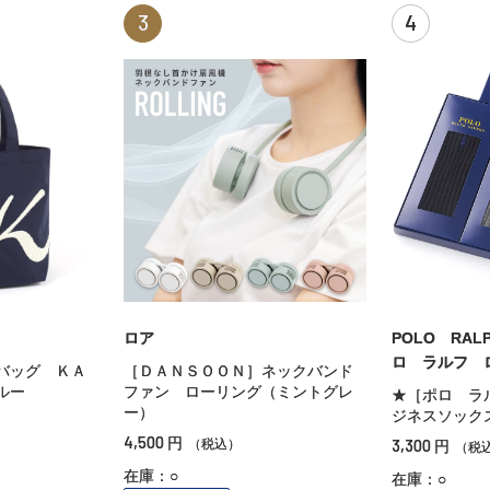
3
4
ロア
POLO RAL
ロ ラルフ 
バッグ ＫＡ
［ＤＡＮＳＯＯＮ］ネックバンド
ルー
ファン ローリング（ミントグレ
★［ポロ ラ
ー）
ジネスソック
4,500
円
3,300
（税込）
円
（税
在庫：○
在庫：○