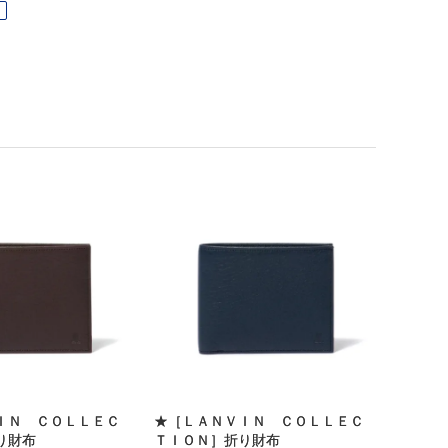
ＩＮ ＣＯＬＬＥＣ
★［ＬＡＮＶＩＮ ＣＯＬＬＥＣ
り財布
ＴＩＯＮ］折り財布