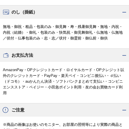
のし（掛紙）
無地・御祝・粗品・包装のみ・御見舞・寿・残暑御見舞・無地・内祝・
内祝（結婚）・御礼・包装のみ・快気祝・御見舞御礼・仏無地・仏無地
／状付・仏事包装のみ・志・志／状付・御霊前・御仏前・御供
お支払方法
AmazonPay・OPクレジットカード・ロイヤルカード・OPクレジット以
外のクレジットカード・PayPay・楽天ペイ・コンビニ後払い・ｄ払い
（ドコモ）・auかんたん決済・ソフトバンクまとめて支払い・コンビニ
エンスストア・ペイジー・小田急ポイント利用・友の会お買物カード利
用
ご注意
※商品の画像はお使いのモニター、お部屋の照明等により実際の商品と