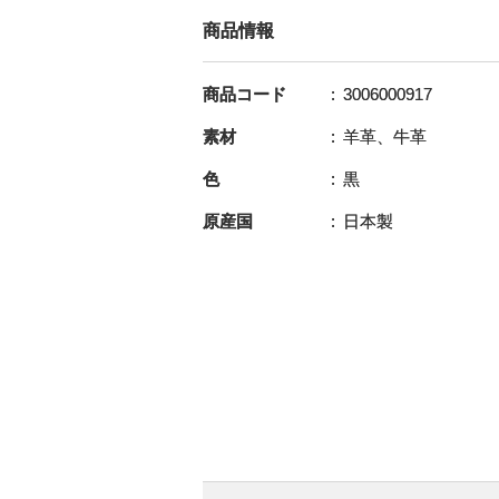
商品情報
商品コード
3006000917
素材
羊革、牛革
色
黒
原産国
日本製