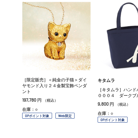
［限定販売］＜純金の子猫＞ダイ
キタムラ
ヤモンド入り２４金製宝飾ペンダ
［キタムラ］ハンド
ント
０００４ ダークブ
197,780
円
（税込）
9,800
円
（税込）
在庫：○
在庫：○
OPポイント対象
Web限定
OPポイント対象