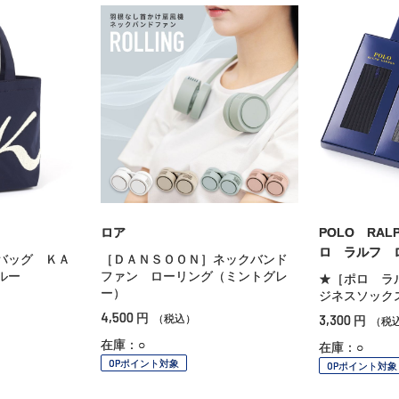
ロア
POLO RAL
ロ ラルフ 
バッグ ＫＡ
［ＤＡＮＳＯＯＮ］ネックバンド
ルー
ファン ローリング（ミントグレ
★［ポロ ラ
ー）
ジネスソック
4,500
円
3,300
（税込）
円
（税
在庫：○
在庫：○
OPポイント対象
OPポイント対象