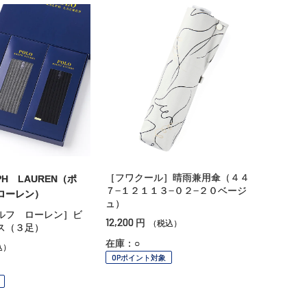
［フワクール］晴雨兼用傘（４４
PH LAUREN（ポ
７−１２１１３−０２−２０ベージ
ローレン）
ュ）
ルフ ローレン］ビ
12,200
円
（税込）
ス（３足）
在庫：○
込）
OPポイント対象