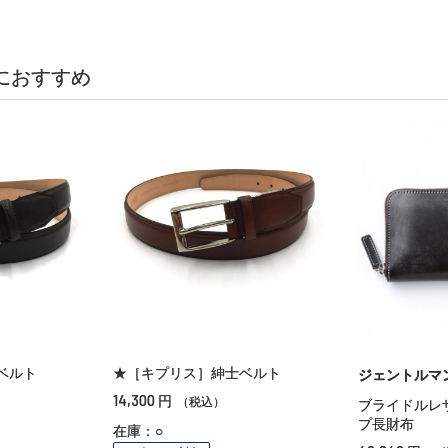
におすすめ
ベルト
★［キプリス］紳士ベルト
ジェントルマ
14,300
円
（税込）
ブライドルレ
プ長財布
在庫：○