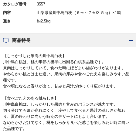
カタログ番号
3557
内容
山梨県産川中島白桃（６玉～７玉/2.５㎏）×1箱
重さ
約2.5kg
商品特長
【しっかりした果肉の川中島白桃】
川中島白桃は、桃の季節の後半に出回る白桃系品種です。
果肉はしっかりしていて、食べた時にほどよい歯ざわりがあります。
やわらかい桃とはまた違い、果肉の厚みや食べごたえを楽しみやすい品
種です。
食べ頃になると香りが出て、甘みと果汁がゆっくり広がります。
【食べごたえのある桃らしさ】
川中島白桃は、しっかりした果肉と甘みのバランスが魅力です。
切り分けても形が崩れにくく、冷やして食べると果汁の涼しさが加わ
り、夏の終わりに向かう時期のデザートにもよく合います。
なめらかさだけでなく、桃をしっかり食べた感じを楽しみたい時に向い
た品種です。