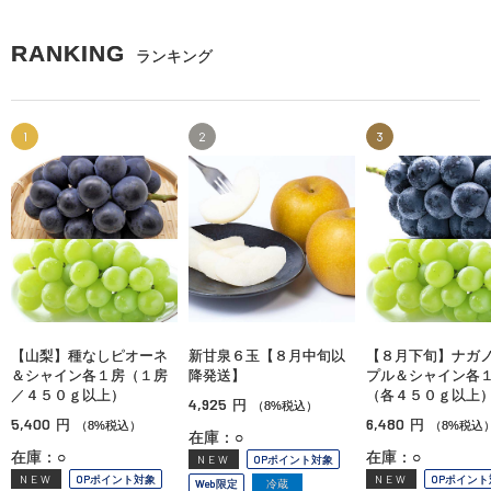
RANKING
ランキング
1
2
3
【山梨】種なしピオーネ
新甘泉６玉【８月中旬以
【８月下旬】ナガ
＆シャイン各１房（１房
降発送】
プル＆シャイン各
／４５０ｇ以上）
（各４５０ｇ以上
4,925
円
（8%税込）
5,400
6,480
円
円
（8%税込）
（8%税込
在庫：○
在庫：○
在庫：○
NEW
OPポイント対象
NEW
OPポイント対象
NEW
OPポイント
Web限定
冷蔵