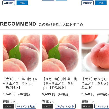
Web限定
冷蔵
Web限定
冷蔵
RECOMMEND
この商品を見た人におすすめ
【大玉】川中島白桃（６
【８月中旬】川中島白桃
【大玉】ゆうぞら
～７玉／２．５ｋｇ）
（８～９玉／２．５ｋ
７玉／２．５ｋｇ
【秀品以上】
ｇ）【秀品以上】
品以上】
5,940
5,400
5,940
円
円
円
（8%税込）
（8%税込）
（8%税込
在庫：○
在庫：○
在庫：○
NEW
OPポイント対象
NEW
OPポイント対象
NEW
OPポイン