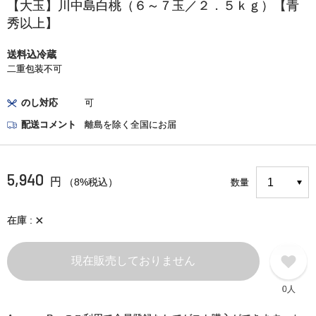
【大玉】川中島白桃（６～７玉／２．５ｋｇ）【青
秀以上】
送料込冷蔵
二重包装不可
のし対応
可
配送コメント
離島を除く全国にお届
5,940
円
（8%税込）
数量
×
在庫
現在販売しておりません
0人