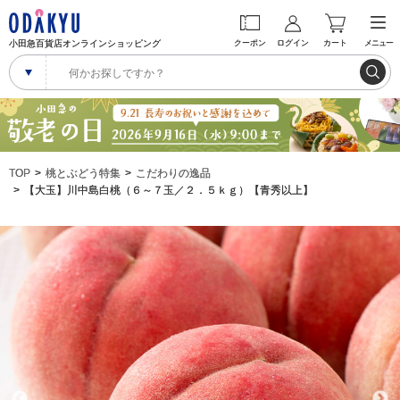
小田急百貨店オンラインショッピング
クーポン
ログイン
カート
メニュー
TOP
桃とぶどう特集
こだわりの逸品
【大玉】川中島白桃（６～７玉／２．５ｋｇ）【青秀以上】