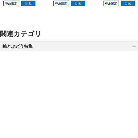
Web限定
冷蔵
Web限定
冷蔵
Web限定
冷蔵
関連カテゴリ
桃とぶどう特集
桃
ぶどう
梨
ご利用ガイド
よくあるご質問
お問い合わせ
食べ比べセット
オンラインショッピングに関する電話でのお問い合わせ
桃・すもも・ぶどうセット
0120-185-550
ご自宅用お買い得品
受付時間 10:00〜18:00（休業日を除く）
こだわりの逸品