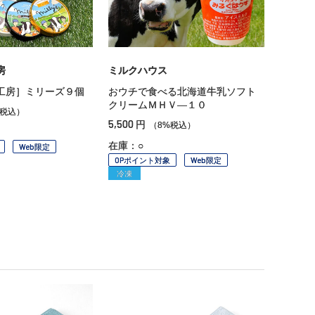
房
ミルクハウス
工房］ミリーズ９個
おウチで食べる北海道牛乳ソフト
クリームＭＨＶ—１０
%税込）
5,500
円
（8%税込）
在庫：○
Web限定
OPポイント対象
Web限定
冷凍