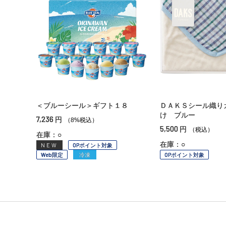
＜ブルーシール＞ギフト１８
ＤＡＫＳシール織り
け ブルー
7,236
円
（8%税込）
5,500
円
（税込）
在庫：○
在庫：○
NEW
OPポイント対象
Web限定
冷凍
OPポイント対象