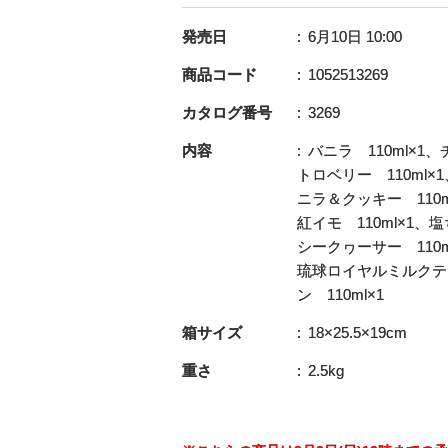
発売日
6月10日 10:00
商品コード
1052513269
カタログ番号
3269
内容
バニラ 110ml×1、
トロベリー 110ml×
ニラ＆クッキー 110m
紅イモ 110ml×1、
シークヮーサー 110m
琉球ロイヤルミルクティ
ン 110ml×1
箱サイズ
18×25.5×19cm
重さ
2.5kg