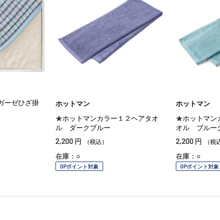
ガーゼひざ掛
ホットマン
ホットマン
★ホットマンカラー１２ヘアタオ
★ホットマン
ル ダークブルー
オル ブルー
2,200
2,200
円
円
（税込）
（税
在庫：○
在庫：○
OPポイント対象
OPポイント対象