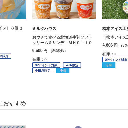
イス］８個セ
ミルクハウス
松本アイス工
おウチで食べる北海道牛乳ソフト
［松本アイス
クリーム＆サンデ—ＭＨＣ—１０
4,806
円
（8
5,500
円
（8%税込）
在庫：○
eb限定
在庫：○
OPポイント対象
OPポイント対象
Web限定
冷凍
小田急限定
冷凍
におすすめ