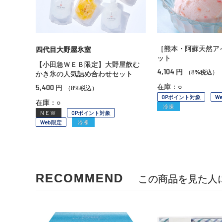
［熊本・阿蘇天然ア
四代目大野屋氷室
ット
【小田急ＷＥＢ限定】大野屋飲む
4,104
円
（8%税込）
かき氷の人気詰め合わせセット
5,400
在庫：○
円
（8%税込）
OPポイント対象
W
在庫：○
冷凍
NEW
OPポイント対象
Web限定
冷凍
RECOMMEND
この商品を見た人