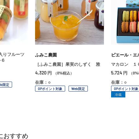
入りフルーツ
ふみこ農園
ピエール・エ
−６
［ふみこ農園］果実のしずく 雅
マカロン １
4,320
5,724
円
円
（8%税込）
（8
在庫：○
在庫：○
eb限定
OPポイント対象
Web限定
OPポイント対象
冷蔵
におすすめ