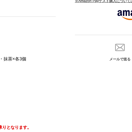
※Amazon Payゲスト購入につい
・抹茶×各3個
メールで送る
の承りとなります。