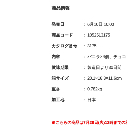
商品情報
発売日
6月10日 10:00
商品コード
1052513175
カタログ番号
3175
内容
バニラ×4個、チョコ
賞味期限
製造日より30日間
箱サイズ
20.1×18.3×11.6cm
重さ
0.782kg
加工地
日本
※こちらの商品は7月28日(火)12時まで