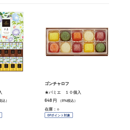
ゴンチャロフ
入
★パミエ １０個入
648
円
税込）
（8%税込）
在庫：○
OPポイント対象