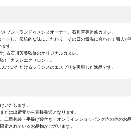
でメゾン・ランドゥメンヌオーナー、石川芳美監修カヌレ。
タートし、伝統的な味にこだわり、その日の気温に合わせて職人が
います。
開する石川芳美監修のオリジナルカヌレ。
感の「カヌレエクセロン」。
しんでいただけるフランスのエスプリを再現した逸品です。
けいたします。
地または出荷元から直接発送となります。
す。二重包装・手提げ袋付き・オンラインショッピング内の他のお
が限定されているお品物がございます。