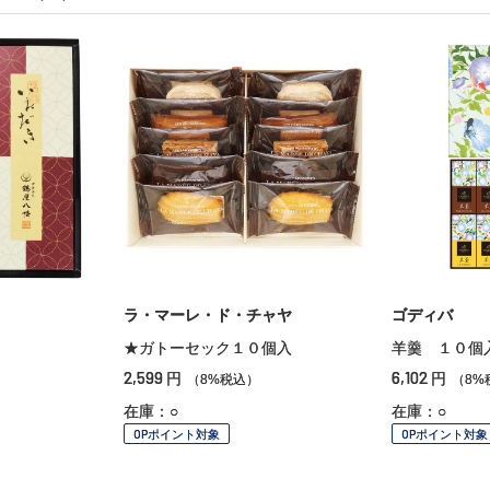
ラ・マーレ・ド・チャヤ
ゴディバ
★ガトーセック１０個入
羊羹 １０個
2,599
6,102
円
円
（8%税込）
（8%
在庫：○
在庫：○
OPポイント対象
OPポイント対象