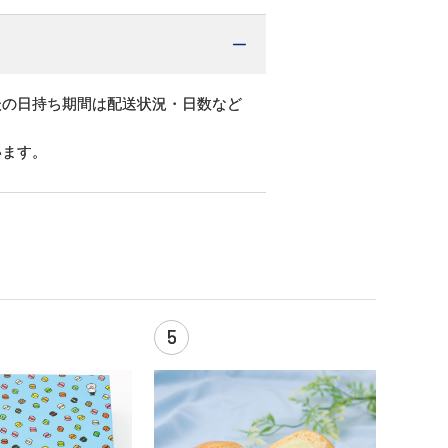
後の日持ち期間は配送状況・日数など
います。
5