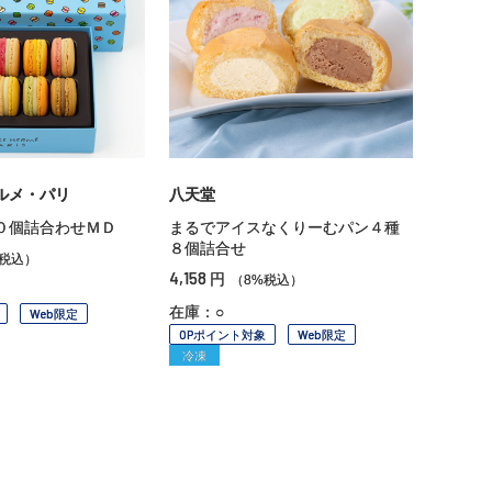
ルメ・パリ
八天堂
０個詰合わせＭＤ
まるでアイスなくりーむパン４種
８個詰合せ
%税込）
4,158
円
（8%税込）
在庫：○
Web限定
OPポイント対象
Web限定
冷凍