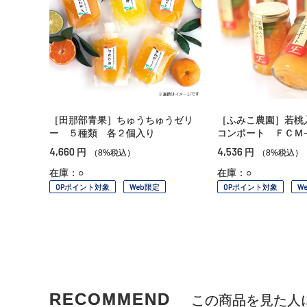
［田那部青果］ちゅうちゅうゼリ
［ふみこ農園］若桃
ー ５種類 各２個入り
コンポート ＦＣＭ
4,660
4,536
円
円
（8%税込）
（8%税込）
在庫：○
在庫：○
OPポイント対象
Web限定
OPポイント対象
W
RECOMMEND
この商品を見た人