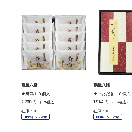
鶴屋八幡
鶴屋八幡
★舞鶴１０個入
★いただき１０個入
2,700
1,944
円
円
（8%税込）
（8%税込）
在庫：○
在庫：○
OPポイント対象
OPポイント対象