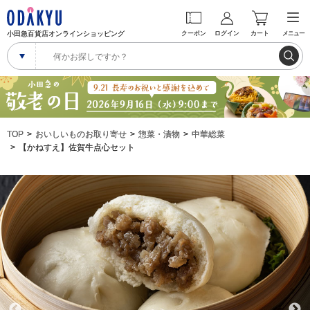
小田急百貨店オンラインショッピング
クーポン
ログイン
カート
メニュー
TOP
おいしいものお取り寄せ
惣菜・漬物
中華総菜
【かねすえ】佐賀牛点心セット