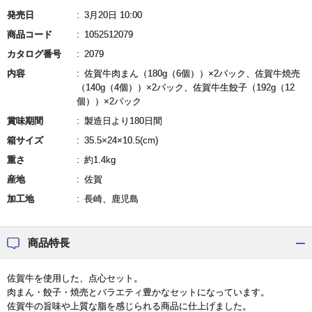
発売日
3月20日 10:00
商品コード
1052512079
カタログ番号
2079
内容
佐賀牛肉まん（180g（6個））×2パック、佐賀牛焼売
（140g（4個））×2パック、佐賀牛生餃子（192g（12
個））×2パック
賞味期間
製造日より180日間
箱サイズ
35.5×24×10.5(cm)
重さ
約1.4kg
産地
佐賀
加工地
長崎、鹿児島
商品特長
佐賀牛を使用した、点心セット。
肉まん・餃子・焼売とバラエティ豊かなセットになっています。
佐賀牛の旨味や上質な脂を感じられる商品に仕上げました。