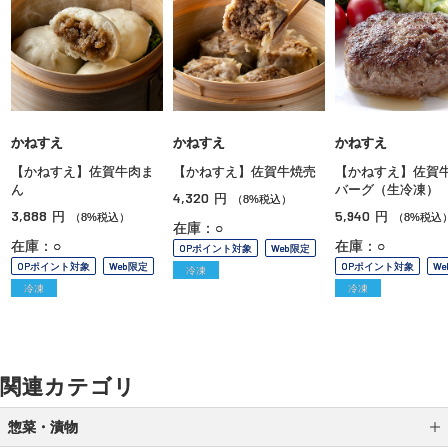
かねすえ
かねすえ
かねすえ
【かねすえ】佐賀牛肉ま
【かねすえ】佐賀牛焼売
【かねすえ】佐賀
ん
バーグ（生冷凍）
4,320
円
（8%税込）
3,888
5,940
円
円
（8%税込）
（8%税込
在庫：○
在庫：○
在庫：○
OPポイント対象
Web限定
OPポイント対象
Web限定
OPポイント対象
W
冷凍
冷凍
冷凍
関連カテゴリ
惣菜・漬物