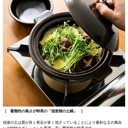
［ 蓄熱性の高さが特長の「信楽焼の土鍋」 ］
信楽の土は質が良く長石が多く混ざっていることにより素朴な土の風合