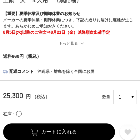
土鍋 大 ４人用 （黒飴釉）
【重要】夏季休業及び棚卸休業のお知らせ
メーカーの夏季休業・棚卸休業につき、下記の通りお届けに遅延が生じ
ます。あらかじめご承知おきください。
8月5日(水)以降のご注文⇒8月21日（金）以降順次出荷予定
もっと見る
※また、現在、一部の地域でお荷物のお届け中止と遅れが生じておりま
す。
送料660円（税込）
お客さまには大変ご迷惑をお掛けいたしますが、何卒ご了承くださいま
すようお願い申し上げます。
＜詳細はこちら＞
配送コメント
沖縄県・離島を除く全国にお届
https://www.kuronekoyamato.co.jp/ytc/chien/chien_hp.html
25,300
円
（税込）
数量
〇
在庫
カートに入れる