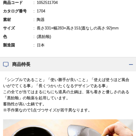
商品コード
1052511704
カタログ番号
1704
素材
陶器
サイズ
長さ331×幅283×高さ151(蓋なしの高さ:92)mm
色
(黒飴釉)
製造国
日本
商品特長
「シンプルであること」「使い勝手が良いこと」「使えば使うほど風合
いがでてくる事」「長くつかいたくなるデザインである事」
この全てが当てはまるにちにち道具の土鍋は、落ち着きと優しさのある
「黒飴釉」の釉薬を起用しています。
蓄熱性が高い土鍋です。
※手作業なので1点づつサイズが若干異なります。