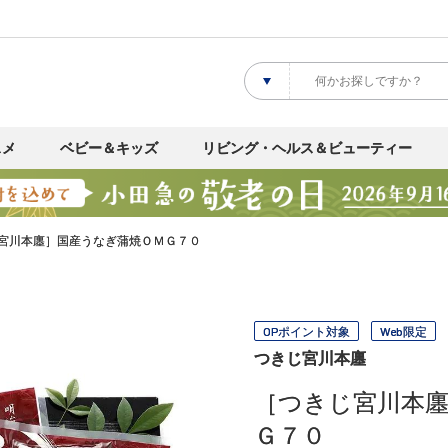
スメ
ベビー＆キッズ
リビング・ヘルス＆ビューティー
宮川本廛］国産うなぎ蒲焼ＯＭＧ７０
OPポイント対象
Web限定
つきじ宮川本廛
［つきじ宮川本
Ｇ７０