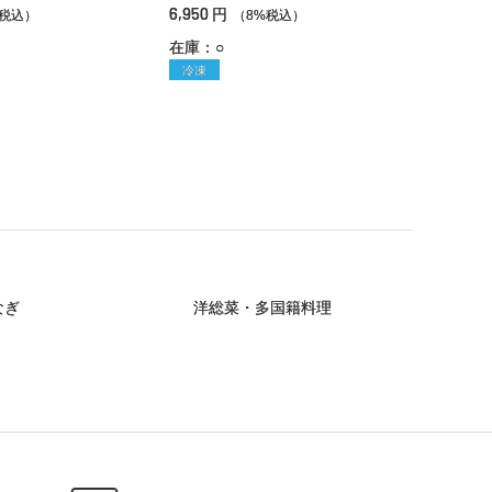
6,950
円
%税込）
（8%税込）
在庫：○
冷凍
なぎ
洋総菜・多国籍料理