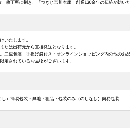
枚一枚丁寧に捌き、「つきじ宮川本廛」創業130余年の伝統が紡い
けいたします。
地または出荷元から直接発送となります。
す。二重包装・手提げ袋付き・オンラインショッピング内の他のお
が限定されているお品物がございます。
なし）簡易包装・無地・粗品・包装のみ（のしなし）簡易包装