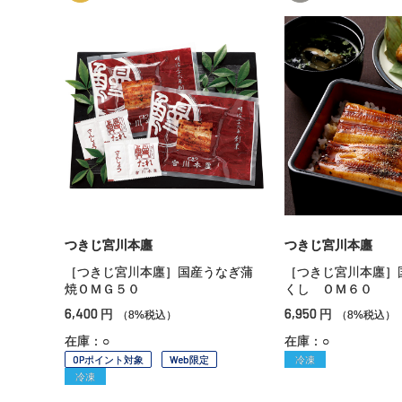
つきじ宮川本廛
つきじ宮川本廛
［つきじ宮川本廛］国産うなぎ蒲
［つきじ宮川本廛］
焼ＯＭＧ５０
くし ＯＭ６０
6,400
6,950
円
円
（8%税込）
（8%税込）
在庫：○
在庫：○
OPポイント対象
Web限定
冷凍
冷凍