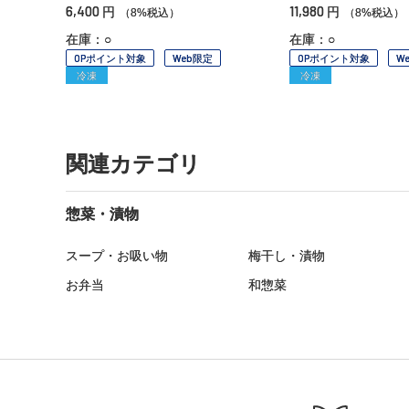
6,400
11,980
円
円
（8%税込）
（8%税込）
在庫：○
在庫：○
OPポイント対象
Web限定
OPポイント対象
W
冷凍
冷凍
関連カテゴリ
惣菜・漬物
スープ・お吸い物
梅干し・漬物
お弁当
和惣菜