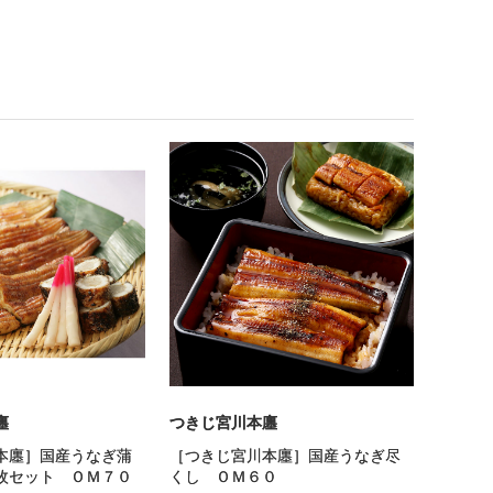
廛
つきじ宮川本廛
本廛］国産うなぎ蒲
［つきじ宮川本廛］国産うなぎ尽
枚セット ＯＭ７０
くし ＯＭ６０