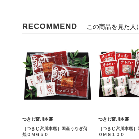
RECOMMEND
この商品を見た人
つきじ宮川本廛
つきじ宮川本廛
［つきじ宮川本廛］国産うなぎ蒲
［つきじ宮川本廛］
焼ＯＭＧ５０
ＯＭＧ１００