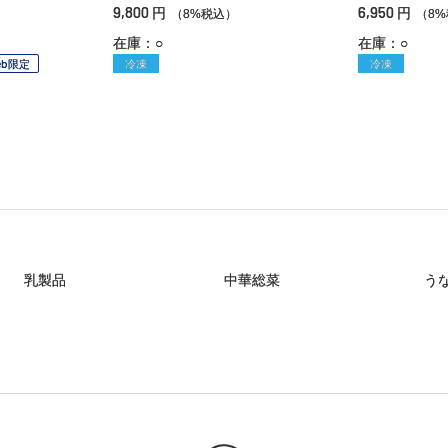
9,800
6,950
円
円
（8%税込）
（8
在庫：○
在庫：○
eb限定
冷凍
冷凍
乳製品
中華総菜
う