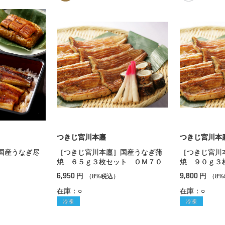
つきじ宮川本廛
つきじ宮川本
国産うなぎ尽
［つきじ宮川本廛］国産うなぎ蒲
［つきじ宮川
焼 ６５ｇ３枚セット ＯＭ７０
焼 ９０ｇ３
6,950
9,800
円
円
（8%税込）
（8
在庫：○
在庫：○
冷凍
冷凍