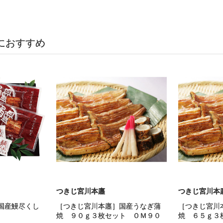
におすすめ
つきじ宮川本廛
つきじ宮川本
国産鰻尽くし
［つきじ宮川本廛］国産うなぎ蒲
［つきじ宮川
焼 ９０ｇ３枚セット ＯＭ９０
焼 ６５ｇ３