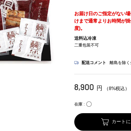
お届け日のご指定がない場
けまで通常よりお時間が掛
度)。
送料込冷凍
二重包装不可
配送コメント
離島を除く
8,900
円
（8%税込）
〇
在庫
カートに