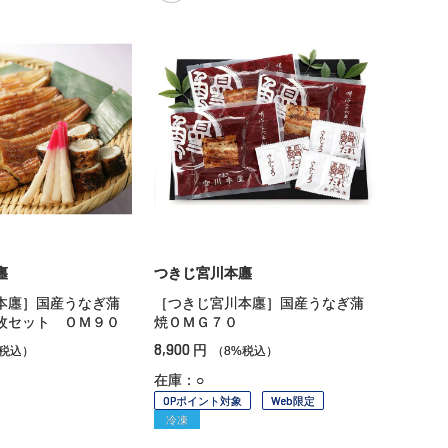
廛
つきじ宮川本廛
本廛］国産うなぎ蒲
［つきじ宮川本廛］国産うなぎ蒲
枚セット ＯＭ９０
焼ＯＭＧ７０
8,900
円
%税込）
（8%税込）
在庫：○
OPポイント対象
Web限定
冷凍