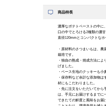
商品特長
濃厚なポテトペーストの中に
口の中でとろける2種類の濃
直径120mmとコンパクトなホ
・原材料のさつまいもは、農
栽培です。
・独自の熟成・焼成方法によ
げました。
・ベース生地のクッキーも小
・保存料など余計な添加物は
材にもこだわりました。
・先に注文をいただいてから
は、手元にお届けするまでに
できたての鮮度と風味をお届
こととなり、環境負荷を減ら