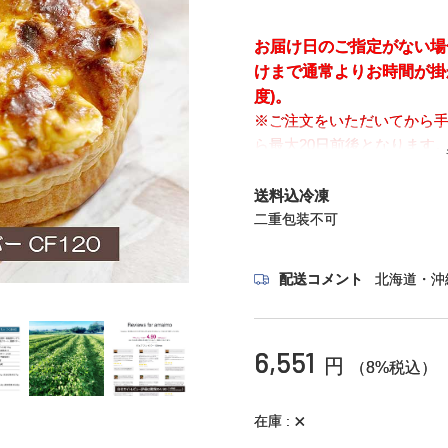
お届け日のご指定がない場
けまで通常よりお時間が掛
度)。
※ご注文をいただいてから
ら最大20日前後となります
は承れません。
送料込冷凍
二重包装不可
配送コメント
北海道・沖
6,551
円
（8%税込）
×
在庫