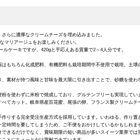
、さらに濃厚なクリームチーズを埋め込みました。
甘なマリアージュをお楽しみください。
ールケーキですが、420gと手応えある質量で2～4人分です。
薬はもちろん化成肥料、有機肥料も栽培期間中不使用で栽培。土壌
り、素材が持つ風味と甘味を最大限に引き出すことで、砂糖を使わ
麦粉を使わずに米粉で焼成しており、グルテンフリーも実現してい
すべてカット。岐阜県産百花蜜、尾張の卵、フランス製クリームチ
手作りする完全受注生産方式を採用しています。いわゆる、作り置
一定時間を要してしまうため、ご不便をおかけしているかもしれま
けできるだけでなく、賞味期限の短い商品が多いスイーツ業界では
すことにちょっとだけ貢献できています。