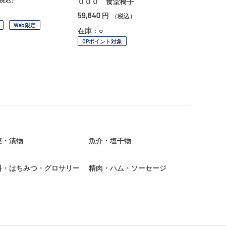
０００ 食堂椅子
59,840
円
（税込）
Web限定
在庫：○
OPポイント対象
菜・漬物
魚介・塩干物
料・はちみつ・グロサリー
精肉・ハム・ソーセージ