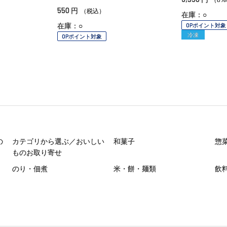
550
円
（税込）
在庫：○
在庫：○
OPポイント対象
冷凍
OPポイント対象
の
カテゴリから選ぶ／おいしい
和菓子
惣
ものお取り寄せ
のり・佃煮
米・餅・麺類
飲