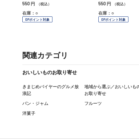
550
550
円
円
（税込）
（税込）
在庫：○
在庫：○
OPポイント対象
OPポイント対象
関連カテゴリ
おいしいものお取り寄せ
きまじめバイヤーのグルメ放
地域から選ぶ／おいしいも
浪記
お取り寄せ
パン・ジャム
フルーツ
洋菓子