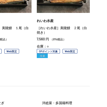
れいわ水産
］美陵鰻 １尾（白
［れいわ水産］美陵鰻 ２尾（白
焼き）
7,560
円
%税込）
（8%税込）
在庫：○
Web限定
OPポイント対象
Web限定
冷凍
なぎ
洋総菜・多国籍料理