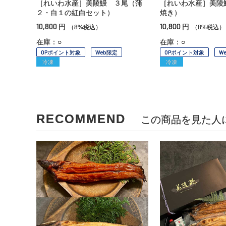
［れいわ水産］美陵鰻 ３尾（蒲
［れいわ水産］美陵
２・白１の紅白セット）
焼き）
10,800
10,800
円
円
（8%税込）
（8%税込）
在庫：○
在庫：○
OPポイント対象
Web限定
OPポイント対象
W
冷凍
冷凍
RECOMMEND
この商品を見た人