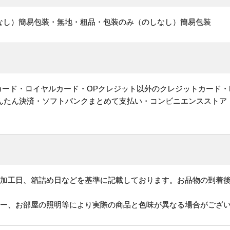
なし）簡易包装・無地・粗品・包装のみ（のしなし）簡易包装
ットカード・ロイヤルカード・OPクレジット以外のクレジットカード・
かんたん決済・ソフトバンクまとめて支払い・コンビニエンスストア
、加工日、箱詰め日などを基準に記載しております。お品物の到着
ター、お部屋の照明等により実際の商品と色味が異なる場合がござ