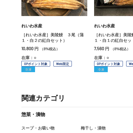
れいわ水産
れいわ水産
［れいわ水産］美陵鰻 ３尾（蒲
［れいわ水産］美陵
１・白２の紅白セット）
１・白１の紅白セッ
10,800
7,560
円
円
（8%税込）
（8%税込）
在庫：○
在庫：○
OPポイント対象
Web限定
OPポイント対象
W
冷凍
冷凍
関連カテゴリ
惣菜・漬物
スープ・お吸い物
梅干し・漬物