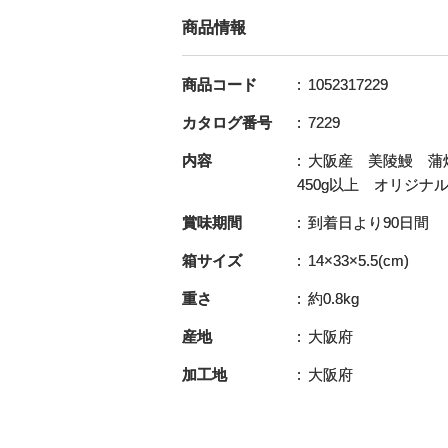
商品情報
商品コード
1052317229
カタログ番号
7229
内容
大阪産 美陵鰻 蒲
450g以上 オリジナ
賞味期間
到着日より90日間
箱サイズ
14×33×5.5(cm)
重さ
約0.8kg
産地
大阪府
加工地
大阪府