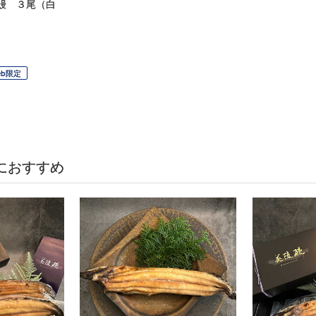
鰻 ３尾（白
eb限定
におすすめ