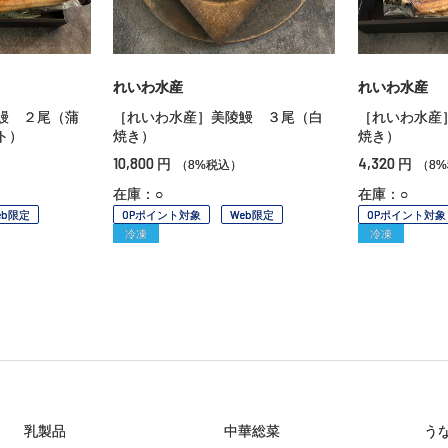
れいわ水産
れいわ水産
鰻 ２尾（蒲
［れいわ水産］美陵鰻 ３尾（白
［れいわ水産
ト）
焼き）
焼き）
10,800
4,320
円
円
（8%税込）
（8
在庫：○
在庫：○
eb限定
OPポイント対象
Web限定
OPポイント対象
冷凍
冷凍
乳製品
中華総菜
う