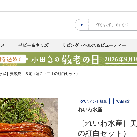
スメ
ベビー＆キッズ
リビング・ヘルス＆ビューティー
水産］美陵鰻 ３尾（蒲２・白１の紅白セット）
OPポイント対象
Web限定
れいわ水産
［れいわ水産］美
の紅白セット）