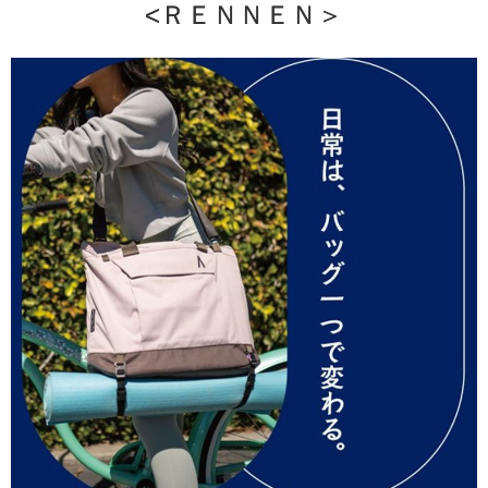
<ＲＥＮＮＥＮ＞