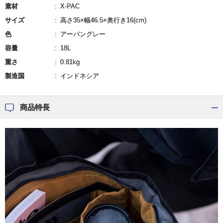
素材
X-PAC
サイズ
高さ35×幅46.5×奥行き16(cm)
色
アーバングレー
容量
18L
重さ
0.81kg
製造国
インドネシア
商品特長