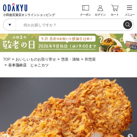
小田急百貨店オンラインショッピング
クーポン
ログイン
カート
メニュー
TOP
おいしいものお取り寄せ
惣菜・漬物
和惣菜
谷本蒲鉾店 じゃこカツ