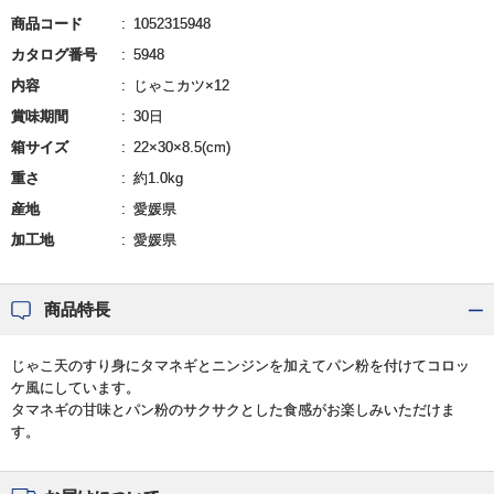
商品コード
1052315948
カタログ番号
5948
内容
じゃこカツ×12
賞味期間
30日
箱サイズ
22×30×8.5(cm)
重さ
約1.0kg
産地
愛媛県
加工地
愛媛県
商品特長
じゃこ天のすり身にタマネギとニンジンを加えてパン粉を付けてコロッ
ケ風にしています。
タマネギの甘味とパン粉のサクサクとした食感がお楽しみいただけま
す。