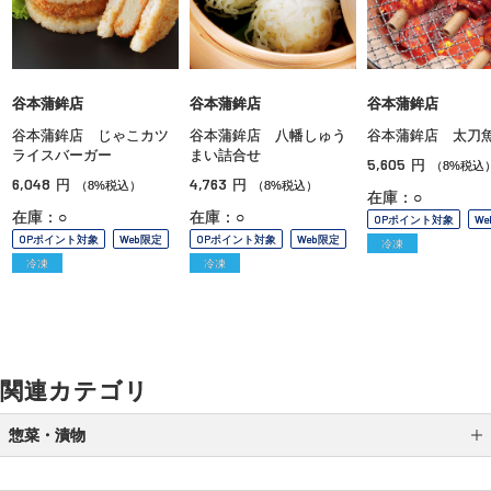
谷本蒲鉾店
谷本蒲鉾店
谷本蒲鉾店
谷本蒲鉾店 じゃこカツ
谷本蒲鉾店 八幡しゅう
谷本蒲鉾店 太刀
ライスバーガー
まい詰合せ
5,605
円
（8%税込
6,048
4,763
円
円
（8%税込）
（8%税込）
在庫：○
在庫：○
在庫：○
OPポイント対象
W
OPポイント対象
Web限定
OPポイント対象
Web限定
冷凍
冷凍
冷凍
関連カテゴリ
惣菜・漬物
スープ・お吸い物