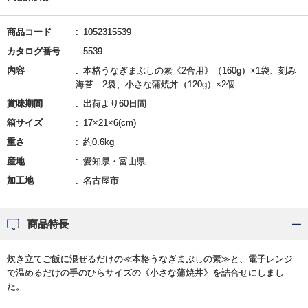
商品コード
1052315539
カタログ番号
5539
内容
本格うなぎまぶしの素《2合用》（160g）×1袋、刻み
海苔 2袋、小さな蒲焼丼（120g）×2個
賞味期間
出荷より60日間
箱サイズ
17×21×6(cm)
重さ
約0.6kg
産地
愛知県・富山県
加工地
名古屋市
商品特長
炊き立てご飯に混ぜるだけの≪本格うなぎまぶしの素≫と、電子レンジ
で温めるだけの手のひらサイズの《小さな蒲焼丼》を詰合せにしまし
た。