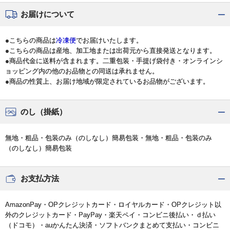
お届けについて
●こちらの商品は
冷凍便
でお届けいたします。
●こちらの商品は産地、加工地または出荷元から直接発送となります。
●商品代金に送料が含まれます。二重包装・手提げ袋付き・オンラインシ
ョッピング内の他のお品物との同送は承れません。
●商品の性質上、お届け地域が限定されているお品物がございます。
のし（掛紙）
無地・粗品・包装のみ（のしなし）簡易包装・無地・粗品・包装のみ
（のしなし）簡易包装
お支払方法
AmazonPay・OPクレジットカード・ロイヤルカード・OPクレジット以
外のクレジットカード・PayPay・楽天ペイ・コンビニ後払い・ｄ払い
（ドコモ）・auかんたん決済・ソフトバンクまとめて支払い・コンビニ