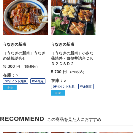
うなぎの新甫
うなぎの新甫
［うなぎの新甫］うなぎ
［うなぎの新甫］小さな
の蒲焼詰合せ
蒲焼丼・白焼丼詰合ＣＫ
Ｄ２ＣＳＤ２
16,300
円
（8%税込）
5,700
円
（8%税込）
在庫：○
在庫：○
OPポイント対象
Web限定
OPポイント対象
Web限定
冷凍
冷凍
RECOMMEND
この商品を見た人におすすめ