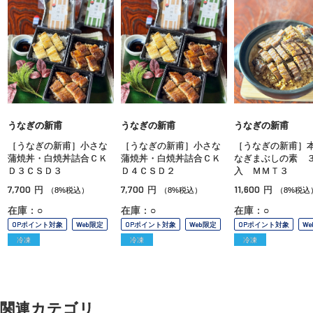
うなぎの新甫
うなぎの新甫
うなぎの新甫
［うなぎの新甫］小さな
［うなぎの新甫］小さな
［うなぎの新甫］
蒲焼丼・白焼丼詰合ＣＫ
蒲焼丼・白焼丼詰合ＣＫ
なぎまぶしの素 
Ｄ３ＣＳＤ３
Ｄ４ＣＳＤ２
入 ＭＭＴ３
7,700
7,700
11,600
円
円
円
（8%税込）
（8%税込）
（8%税込
在庫：○
在庫：○
在庫：○
OPポイント対象
Web限定
OPポイント対象
Web限定
OPポイント対象
W
冷凍
冷凍
冷凍
関連カテゴリ