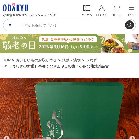
小田急百貨店オンラインショッピング
クーポン
ログイン
カート
メニュー
TOP
おいしいものお取り寄せ
惣菜・漬物
うなぎ
［うなぎの新甫］本格うなぎまぶしの素・小さな蒲焼丼詰合