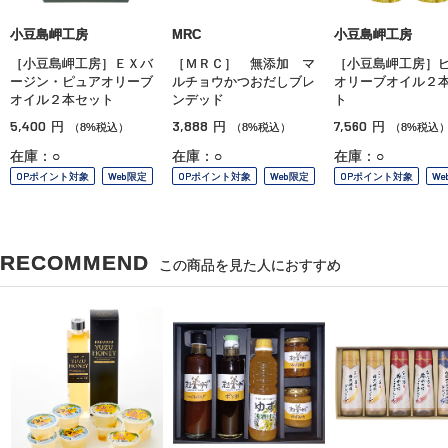
小豆島岬工房
MRC
小豆島岬工房
［小豆島岬工房］ＥＸバ
［ＭＲＣ］ 無添加 マ
［小豆島岬工房］
ージン・ピュアオリーブ
ルチョウかつおだしブレ
オリーブオイル２
オイル２本セット
ンデッド
ト
5,400
3,888
7,560
円
円
円
（8%税込）
（8%税込）
（8%税込
在庫：○
在庫：○
在庫：○
OPポイント対象
Web限定
OPポイント対象
Web限定
OPポイント対象
We
RECOMMEND
この商品を見た人におすすめ