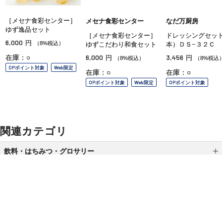
［メセナ食彩センター］
メセナ食彩センター
なだ万厨房
ゆず逸品セット
［メセナ食彩センター］
ドレッシングセッ
6,000
円
（8%税込）
ゆずこだわり和食セット
本）ＤＳ−３２Ｃ
6,000
3,456
在庫：○
円
円
（8%税込）
（8%税込
OPポイント対象
Web限定
在庫：○
在庫：○
OPポイント対象
Web限定
OPポイント対象
関連カテゴリ
飲料・はちみつ・グロサリー
はちみつ
グロサリー
調味料
ご利用ガイド
よくあるご質問
お問い合わせ