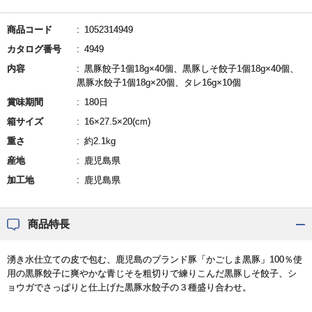
商品コード
1052314949
カタログ番号
4949
内容
黒豚餃子1個18g×40個、黒豚しそ餃子1個18g×40個、
黒豚水餃子1個18g×20個、タレ16g×10個
賞味期間
180日
箱サイズ
16×27.5×20(cm)
重さ
約2.1kg
産地
鹿児島県
加工地
鹿児島県
商品特長
湧き水仕立ての皮で包む、鹿児島のブランド豚「かごしま黒豚」100％使
用の黒豚餃子に爽やかな青じそを粗切りで練りこんだ黒豚しそ餃子、シ
ョウガでさっぱりと仕上げた黒豚水餃子の３種盛り合わせ。