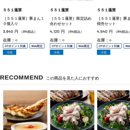
５５１蓬莱
５５１蓬莱
５５１蓬莱
［５５１蓬莱］豚まん１
［５５１蓬莱］限定詰め
［５５１蓬莱］豚
０個入り
合わせセット
焼売セット
3,640
4,120
4,540
円
円
円
（8%税込）
（8%税込）
（8%税込
在庫：○
在庫：○
在庫：○
OPポイント対象
Web限定
OPポイント対象
Web限定
OPポイント対象
We
冷蔵
冷蔵
冷蔵
RECOMMEND
この商品を見た人におすすめ