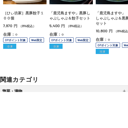
［ひぃ坊家］黒豚餃子１
「鹿児島ますや」黒豚し
「鹿児島ますや」
００個
ゃぶしゃぶ＆餃子セット
しゃぶしゃぶ＆黒
セット
7,970
5,400
円
円
（8%税込）
（8%税込）
10,800
円
（8%税
在庫：○
在庫：○
在庫：○
OPポイント対象
Web限定
OPポイント対象
Web限定
OPポイント対象
W
冷凍
冷凍
冷凍
関連カテゴリ
惣菜・漬物
スープ・お吸い物
梅干し・漬物
乳製品