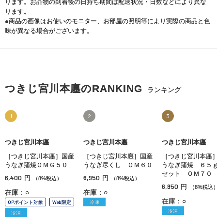
ります。お品物の到着後の日持ち期間は配送状況・日数などにより異な
ります。
●商品の画像はお使いのモニター、お部屋の照明等により実際の商品と色
味が異なる場合がございます。
つきじ宮川本廛のRANKING
ランキング
1
2
3
つきじ宮川本廛
つきじ宮川本廛
つきじ宮川本廛
［つきじ宮川本廛］国産
［つきじ宮川本廛］国産
［つきじ宮川本廛
うなぎ蒲焼ＯＭＧ５０
うなぎ尽くし ＯＭ６０
うなぎ蒲焼 ６５
セット ＯＭ７０
6,400
6,950
円
円
（8%税込）
（8%税込）
6,950
円
（8%税込
在庫：○
在庫：○
在庫：○
OPポイント対象
Web限定
冷凍
冷凍
冷凍