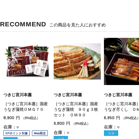
RECOMMEND
この商品を見た人におすすめ
つきじ宮川本廛
つきじ宮川本廛
つきじ宮川本廛
［つきじ宮川本廛］国産
［つきじ宮川本廛］国産
［つきじ宮川本廛
うなぎ蒲焼ＯＭＧ７０
うなぎ蒲焼 ９０ｇ３枚
うなぎ尽くし Ｏ
セット ＯＭ９０
8,900
6,950
円
円
（8%税込）
（8%税込
9,800
円
（8%税込）
在庫：○
在庫：○
在庫：○
OPポイント対象
Web限定
冷凍
冷凍