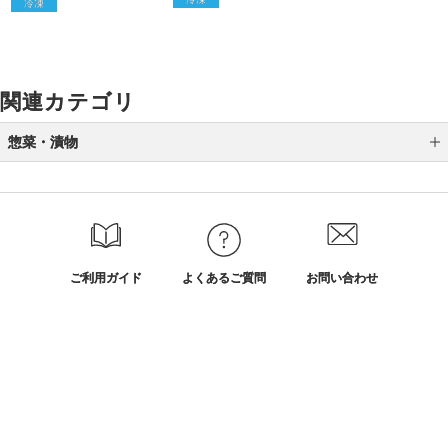
冷凍
関連カテゴリ
惣菜・漬物
スープ・お吸い物
梅干し・漬物
乳製品
ご利用ガイド
よくあるご質問
お問い合わせ
中華総菜
オンラインショッピングに関する電話でのお問い合わせ
うなぎ
0120-185-550
洋総菜・多国籍料理
受付時間 10:00〜18:00（休業日を除く）
お弁当