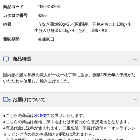
商品コード
1052314296
カタログ番号
4296
内容
うなぎ蒲焼90g×2／(原)国産、笹包みおこわ100g×4、
生肝入り肝吸い10g×4、たれ、山椒×各2
賞味期間
冷凍90日
商品特長
国内産の鰻を熟練の職人が一枚一枚丁寧に捌き、創業120余年の伝統が紡
いだたれを使用し、焼き上げました。
お届けについて
●こちらの商品は
冷凍便
でお届けいたします。
●こちらの商品は産地、加工地または出荷元から直接発送となります。
●商品代金に送料が含まれます。二重包装・手提げ袋付き・オンラインシ
ョッピング内の他のお品物との同送は承れません。