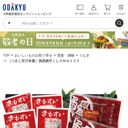
小田急百貨店オンラインショッピング
クーポン
ログイン
カート
メニュー
TOP
おいしいものお取り寄せ
惣菜・漬物
うなぎ
［つきじ宮川本廛］国産鰻尽くしＯＭＧ１００