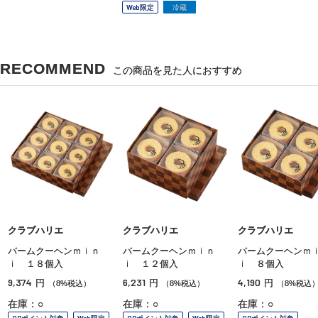
Web限定
冷蔵
RECOMMEND
この商品を見た人におすすめ
クラブハリエ
クラブハリエ
クラブハリエ
バームクーヘンｍｉｎ
バームクーヘンｍｉｎ
バームクーヘンｍ
ｉ １８個入
ｉ １２個入
ｉ ８個入
9,374
6,231
4,190
円
円
円
（8%税込）
（8%税込）
（8%税込
在庫：○
在庫：○
在庫：○