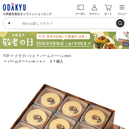
小田急百貨店オンラインショッピング
クーポン
ログイン
カート
メニュー
TOP
クラブハリエ
バームクーヘンmini
バームクーヘンｍｉｎｉ ２７個入