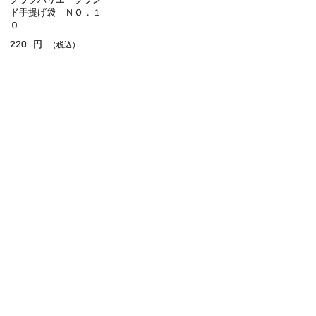
ド手提げ袋 ＮＯ．１
０
220
円
（税込）
ご利用ガイド
よくあるご質問
お問い合わせ
オンラインショッピングに関する電話でのお問い合わせ
0120-185-550
受付時間 10:00〜18:00（休業日を除く）
小田急百貨店オンラインショッピング
プライバシーポリシー
特定商取引法に基づく表示