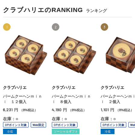
クラブハリエのRANKING
ランキング
1
2
3
クラブハリエ
クラブハリエ
クラブハリエ
バームクーヘンｍｉｎ
バームクーヘンｍｉｎ
バームクーヘンｍ
ｉ １２個入
ｉ ８個入
ｉ ２個入
6,231
4,190
1,101
円
円
円
（8%税込）
（8%税込）
（8%税込）
在庫：○
在庫：○
在庫：○
OPポイント対象
Web限定
OPポイント対象
OPポイント対象
We
冷蔵
ソーシャルギフト
冷蔵