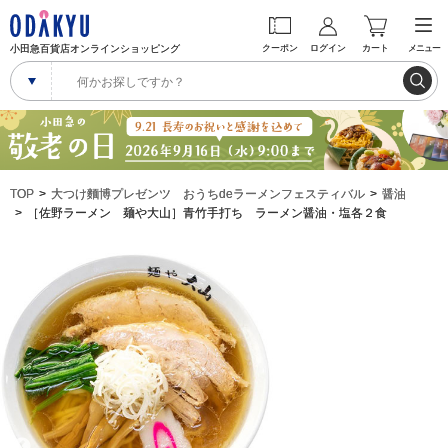
小田急百貨店オンラインショッピング
クーポン
ログイン
カート
メニュー
TOP
大つけ麵博プレゼンツ おうちdeラーメンフェスティバル
醤油
［佐野ラーメン 麺や大山］青竹手打ち ラーメン醤油・塩各２食