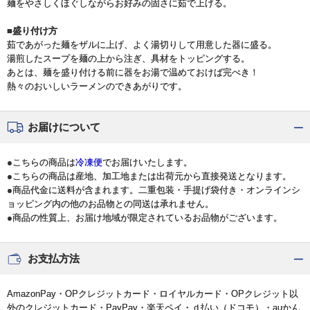
麺をやさしくほぐしながらお好みの固さに茹で上げる。
■盛り付け方
茹であがった麺をザルに上げ、よく湯切りして用意した器に盛る。
湯煎したスープを麺の上から注ぎ、具材をトッピングする。
あとは、麺を盛り付ける前に器をお湯で温めておけば完ぺき！
熱々のおいしいラーメンのできあがりです。
お届けについて
●こちらの商品は
冷凍便
でお届けいたします。
●こちらの商品は産地、加工地または出荷元から直接発送となります。
●商品代金に送料が含まれます。二重包装・手提げ袋付き・オンラインシ
ョッピング内の他のお品物との同送は承れません。
●商品の性質上、お届け地域が限定されているお品物がございます。
お支払方法
AmazonPay・OPクレジットカード・ロイヤルカード・OPクレジット以
外のクレジットカード・PayPay・楽天ペイ・ｄ払い（ドコモ）・auかん