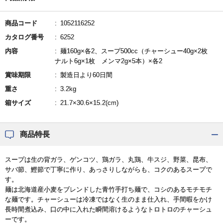
商品コード
1052116252
カタログ番号
6252
内容
麺160g×各2、スープ500cc（チャーシュー40g×2枚
ナルト6g×1枚 メンマ2g×5本）×各2
賞味期限
製造日より60日間
重さ
3.2kg
箱サイズ
21.7×30.6×15.2(cm)
商品特長
スープは生の背ガラ、ゲンコツ、鶏ガラ、丸鶏、牛スジ、野菜、昆布、
サバ節、鰹節で丁寧に作り、あっさりしながらも、コクのあるスープで
す。
麺は北海道産小麦をブレンドした青竹手打ち麺で、コシのあるモチモチ
な麺です。チャーシューは冷凍ではなく生のまま仕入れ、手間暇をかけ
長時間煮込み、口の中に入れた瞬間溶けるようなトロトロのチャーシュ
ーです。