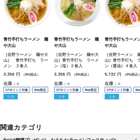
青竹手打ちラーメン 麺
青竹手打ちラーメン 麺
青竹手打ちラーメ
や大山
や大山
や大山
［佐野ラーメン 麺や大
［佐野ラーメン 麺や大
［佐野ラーメン 
山］ 青竹手打ち ラー
山］青竹手打ち ラーメ
山］青竹手打ち 
メン ２食入
ン（塩）２食入
ン（醤油）４食入
3,356
3,356
5,732
円
円
円
（8%税込）
（8%税込）
（8%税込
在庫：○
在庫：○
在庫：○
OPポイント対象
Web限定
OPポイント対象
Web限定
OPポイント対象
W
冷凍
冷凍
冷凍
関連カテゴリ