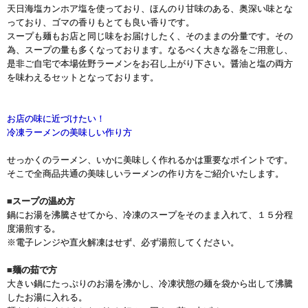
天日海塩カンホア塩を使っており、ほんのり甘味のある、奥深い味とな
っており、ゴマの香りもとても良い香りです。
スープも麺もお店と同じ味をお届けしたく、そのままの分量です。その
為、スープの量も多くなっております。なるべく大きな器をご用意し、
是非ご自宅で本場佐野ラーメンをお召し上がり下さい。醤油と塩の両方
を味わえるセットとなっております。
お店の味に近づけたい！
冷凍ラーメンの美味しい作り方
せっかくのラーメン、いかに美味しく作れるかは重要なポイントです。
そこで全商品共通の美味しいラーメンの作り方をご紹介いたします。
■スープの温め方
鍋にお湯を沸騰させてから、冷凍のスープをそのまま入れて、１５分程
度湯煎する。
※電子レンジや直火解凍はせず、必ず湯煎してください。
■麺の茹で方
大きい鍋にたっぷりのお湯を沸かし、冷凍状態の麺を袋から出して沸騰
したお湯に入れる。