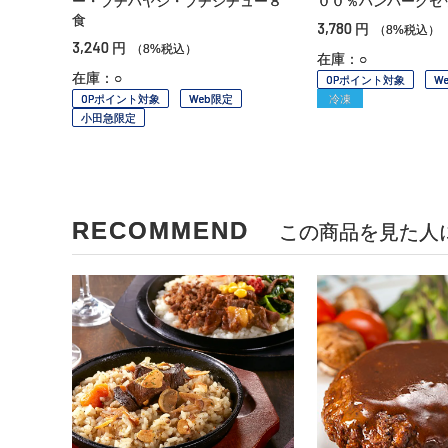
ー・プチハヤシ・プチシチュー８
００％ハンバーグセ
食
3,780
円
（8%税込）
3,240
円
（8%税込）
在庫：○
在庫：○
OPポイント対象
W
OPポイント対象
Web限定
冷凍
小田急限定
RECOMMEND
この商品を見た人