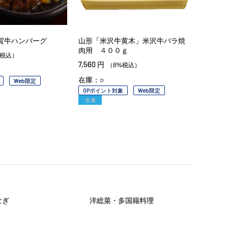
賀牛ハンバーグ
山形「米沢牛黄木」米沢牛バラ焼
肉用 ４００ｇ
%税込）
7,560
円
（8%税込）
在庫：○
Web限定
OPポイント対象
Web限定
冷凍
なぎ
洋総菜・多国籍料理