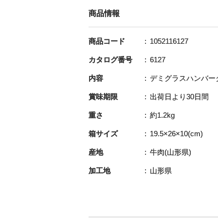
商品情報
商品コード
1052116127
カタログ番号
6127
内容
デミグラスハンバーグ 
賞味期限
出荷日より30日間
重さ
約1.2kg
箱サイズ
19.5×26×10(cm)
産地
牛肉(山形県)
加工地
山形県