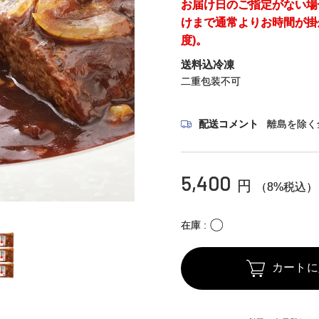
お届け日のご指定がない場
けまで通常よりお時間が掛
度)。
送料込冷凍
二重包装不可
配送コメント
離島を除く
5,400
円
（8%税込）
〇
在庫
カートに