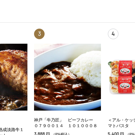
3
4
神戸「牛乃匠」 ビーフカレー
＜アル・ケッ
０７９００１４ １０１０００８
マトパスタ
熟成淡路牛１
3,888
5,400
円
円
（8%税込）
（8