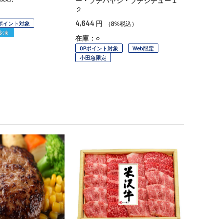
ー・プチハヤシ・プチシチュー１
２
4,644
円
Pポイント対象
（8%税込）
冷凍
在庫：○
OPポイント対象
Web限定
小田急限定