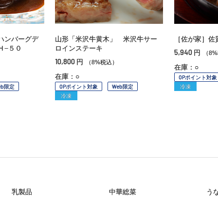
ハンバーグデ
山形「米沢牛黄木」 米沢牛サー
［佐が家］佐
Ｈ−５０
ロインステーキ
5,940
円
（8
10,800
円
（8%税込）
在庫：○
在庫：○
OPポイント対象
eb限定
OPポイント対象
Web限定
冷凍
冷凍
乳製品
中華総菜
う