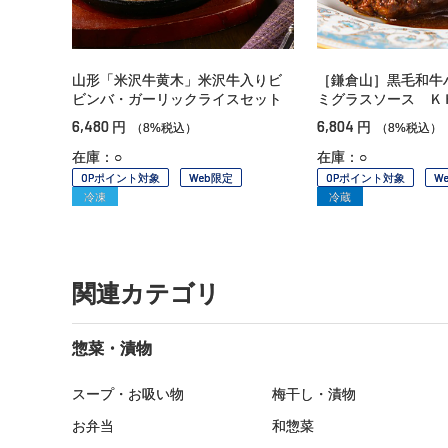
山形「米沢牛黄木」米沢牛入りビ
［鎌倉山］黒毛和牛
ビンバ・ガーリックライスセット
ミグラスソース Ｋ
6,480
6,804
円
円
（8%税込）
（8%税込）
在庫：○
在庫：○
OPポイント対象
Web限定
OPポイント対象
W
冷凍
冷蔵
関連カテゴリ
惣菜・漬物
スープ・お吸い物
梅干し・漬物
お弁当
和惣菜