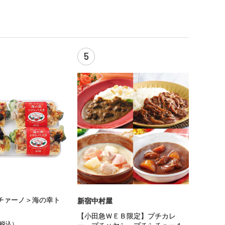
5
チァーノ＞海の幸ト
新宿中村屋
【小田急ＷＥＢ限定】プチカレ
%税込）