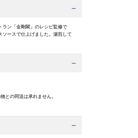
トラン「金剛閣」のレシピ監修で
スソースで仕上げました。湯煎して
品物との同送は承れません。