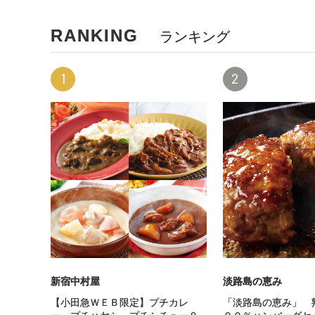
RANKING
ランキング
1
2
新宿中村屋
淡路島の恵み
【小田急ＷＥＢ限定】プチカレ
「淡路島の恵み」 