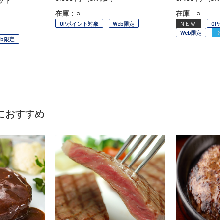
ット
在庫：○
在庫：○
OPポイント対象
Web限定
NEW
O
Web限定
eb限定
におすすめ