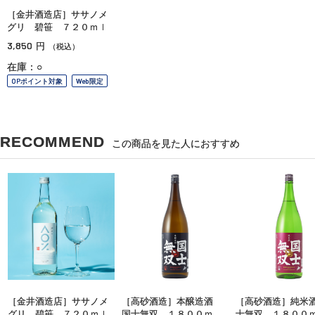
［金井酒造店］ササノメ
グリ 碧笹 ７２０ｍｌ
3,850
円
（税込）
在庫：○
OPポイント対象
Web限定
RECOMMEND
この商品を見た人におすすめ
［金井酒造店］ササノメ
［高砂酒造］本醸造酒
［高砂酒造］純米
グリ 碧笹 ７２０ｍｌ
国士無双 １８００ｍ
士無双 １８０