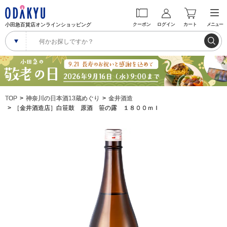
小田急百貨店オンラインショッピング
クーポン
ログイン
カート
メニュー
TOP
神奈川の日本酒13蔵めぐり
金井酒造
［金井酒造店］白笹鼓 原酒 笹の露 １８００ｍｌ