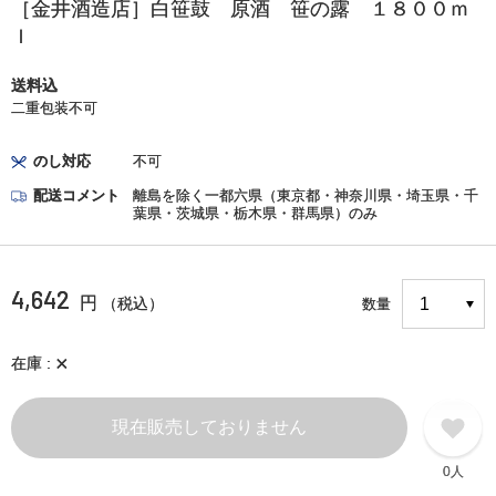
［金井酒造店］白笹鼓 原酒 笹の露 １８００ｍ
ｌ
送料込
二重包装不可
のし対応
不可
配送コメント
離島を除く一都六県（東京都・神奈川県・埼玉県・千
葉県・茨城県・栃木県・群馬県）のみ
4,642
円
（税込）
数量
×
在庫
現在販売しておりません
0人