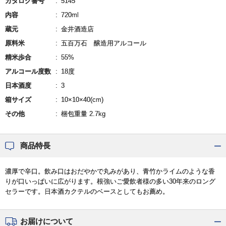
カタログ番号
5145
内容
720ml
蔵元
金井酒造店
原料米
五百万石 醸造用アルコール
精米歩合
55%
アルコール度数
18度
日本酒度
3
箱サイズ
10×10×40(cm)
その他
梱包重量 2.7kg
商品特長
濃厚で辛口。飲み口はおだやかで丸みがあり、青竹かライムのような香
りが口いっぱいに広がります。根強いご愛飲者様の多い30年来のロング
セラーです。日本酒カクテルのベースとしてもお薦め。
お届けについて