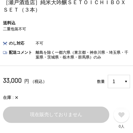
［瀬戸酒造店］純米大吟醸ＳＥＴＯＩＣＨＩＢＯＸ
ＳＥＴ（３本）
送料込
二重包装不可
のし対応
不可
配送コメント
離島を除く一都六県（東京都・神奈川県・埼玉県・千
葉県・茨城県・栃木県・群馬県）のみ
33,000
円
（税込）
数量
×
在庫
現在販売しておりません
0人