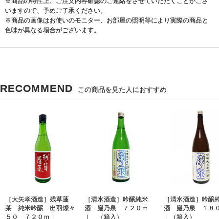
※商品の特性上、ご注文内容確認のご連絡をさせていただくことがござ
いますので、予めご了承ください。
※商品の画像はお使いのモニター、お部屋の照明等により実際の商品と
色味が異なる場合がございます。
RECOMMEND
この商品を見た人におすすめ
［大矢孝酒造］残草蓬
［清水酒造］吟醸純米
［清水酒造］吟醸
莱 純米吟醸 出羽燦々
酒 巖乃泉 ７２０ｍ
酒 巖乃泉 １８
５０ ７２０ｍｌ
ｌ （箱入）
ｌ（箱入）