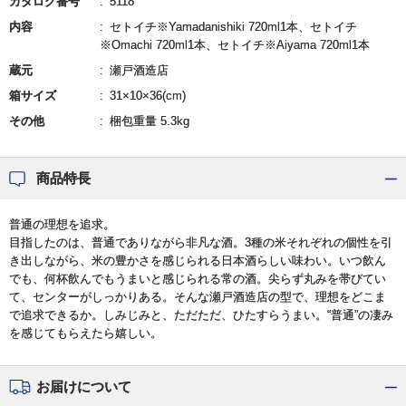
カタログ番号
5118
内容
セトイチ※Yamadanishiki 720ml1本、セトイチ
※Omachi 720ml1本、セトイチ※Aiyama 720ml1本
蔵元
瀬戸酒造店
箱サイズ
31×10×36(cm)
その他
梱包重量 5.3kg
商品特長
普通の理想を追求。
目指したのは、普通でありながら非凡な酒。3種の米それぞれの個性を引
き出しながら、米の豊かさを感じられる日本酒らしい味わい。いつ飲ん
でも、何杯飲んでもうまいと感じられる常の酒。尖らず丸みを帯びてい
て、センターがしっかりある。そんな瀬戸酒造店の型で、理想をどこま
で追求できるか。しみじみと、ただただ、ひたすらうまい。“普通”の凄み
を感じてもらえたら嬉しい。
お届けについて