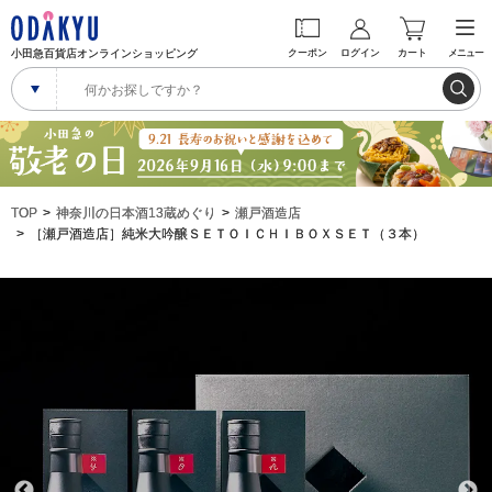
小田急百貨店オンラインショッピング
クーポン
ログイン
カート
メニュー
TOP
神奈川の日本酒13蔵めぐり
瀬戸酒造店
［瀬戸酒造店］純米大吟醸ＳＥＴＯＩＣＨＩＢＯＸＳＥＴ（３本）