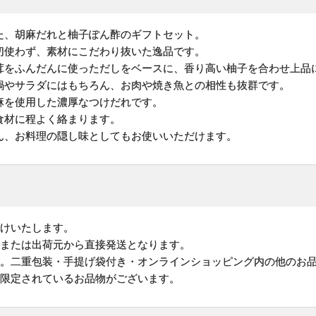
た、胡麻だれと柚子ぽん酢のギフトセット。
切使わず、素材にこだわり抜いた逸品です。
茸をふんだんに使っただしをベースに、香り高い柚子を合わせ上品
鍋やサラダにはもちろん、お肉や焼き魚との相性も抜群です。
麻を使用した濃厚なつけだれです。
食材に程よく絡まります。
ん、お料理の隠し味としてもお使いいただけます。
届けいたします。
地または出荷元から直接発送となります。
す。二重包装・手提げ袋付き・オンラインショッピング内の他のお
が限定されているお品物がございます。