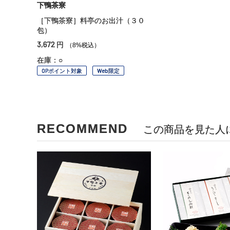
下鴨茶寮
［下鴨茶寮］料亭のお出汁（３０
包）
3,672
円
（8%税込）
在庫：○
OPポイント対象
Web限定
RECOMMEND
この商品を見た人