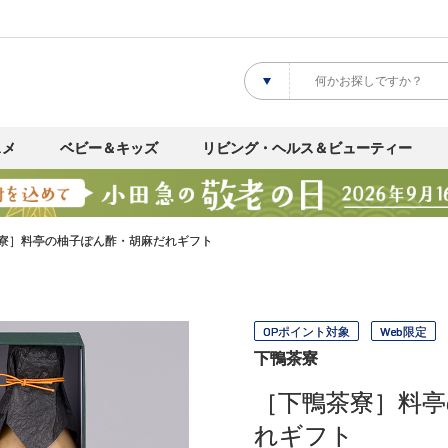
スメ
ベビー＆キッズ
リビング・ヘルス＆ビューティー
寮］料亭の柚子ぽん酢・胡麻だれギフト
OPポイント対象
Web限定
下鴨茶寮
［下鴨茶寮］料亭
れギフト