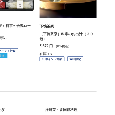
寮＞料亭の合鴨ロー
下鴨茶寮
［下鴨茶寮］料亭のお出汁（３０
税込）
包）
3,672
円
（8%税込）
Pポイント対象
在庫：○
冷凍
OPポイント対象
Web限定
なぎ
洋総菜・多国籍料理