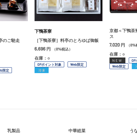
京都＜下鴨茶
下鴨茶寮
ス
料亭のご馳走
［下鴨茶寮］料亭のとろゆば御飯
7,020
円
（8%
6,696
円
（8%税込）
在庫：○
在庫：○
NEW
O
OPポイント対象
Web限定
Web限定
eb限定
冷凍
乳製品
中華総菜
う