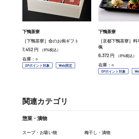
下鴨茶寮
下鴨茶寮
［下鴨茶寮］命のお椀ギフト
［京都下鴨茶寮］
楓
7,452
円
（8%税込）
6,372
円
（8%税込）
在庫：○
在庫：○
OPポイント対象
Web限定
OPポイント対象
W
関連カテゴリ
惣菜・漬物
スープ・お吸い物
梅干し・漬物