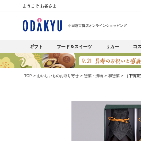
ようこそ お客さま
小田急百貨店オンラインショッピング
ギフト
フード＆スイーツ
リカー
コ
TOP
おいしいものお取り寄せ
惣菜・漬物
和惣菜
［下鴨茶