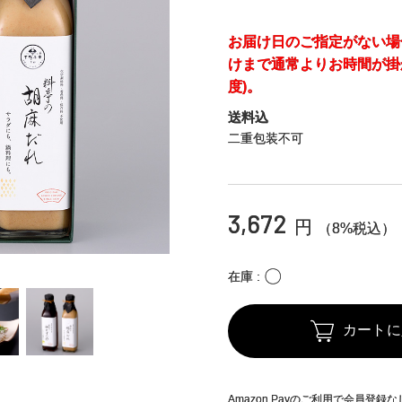
お届け日のご指定がない場
けまで通常よりお時間が掛
度)。
送料込
二重包装不可
3,672
円
（8%税込）
〇
在庫
カートに
Amazon Payのご利用で会員登