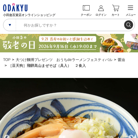
小田急百貨店オンラインショッピング
クーポン
ログイン
カート
メニュー
TOP
大つけ麵博プレゼンツ おうちdeラーメンフェスティバル
醤油
［豆天狗］飛騨高山まぜそば（具入） ２食入