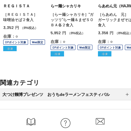
ＲＥＧＩＳＴＡ
らー麺シャカリキ
らあめん元（HAJI
［ＲＥＧＩＳＴＡ］
［らー麺シャカリキ］“ガ
［らあめん 元］
味噌油そば２食入
ッツリ”らー麺＆まぜＳＯ
ガーリックまぜそ
ＢＡ各２食入
食入
3,352
円
（8%税込）
5,952
3,356
円
円
（8%税込）
（8%税込
在庫：○
在庫：○
在庫：○
OPポイント対象
Web限定
OPポイント対象
Web限定
OPポイント対象
W
冷凍
冷凍
冷凍
関連カテゴリ
大つけ麵博プレゼンツ おうちdeラーメンフェスティバル
オンライン販売限定商品
ラーメン
つけ麺