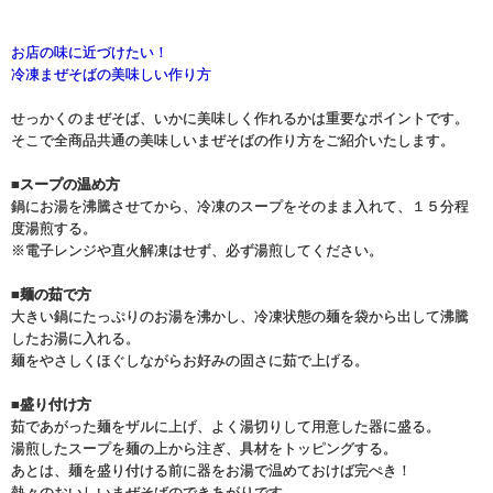
お店の味に近づけたい！
冷凍まぜそばの美味しい作り方
せっかくのまぜそば、いかに美味しく作れるかは重要なポイントです。
そこで全商品共通の美味しいまぜそばの作り方をご紹介いたします。
■スープの温め方
鍋にお湯を沸騰させてから、冷凍のスープをそのまま入れて、１５分程
度湯煎する。
※電子レンジや直火解凍はせず、必ず湯煎してください。
■麺の茹で方
大きい鍋にたっぷりのお湯を沸かし、冷凍状態の麺を袋から出して沸騰
したお湯に入れる。
麺をやさしくほぐしながらお好みの固さに茹で上げる。
■盛り付け方
茹であがった麺をザルに上げ、よく湯切りして用意した器に盛る。
湯煎したスープを麺の上から注ぎ、具材をトッピングする。
あとは、麺を盛り付ける前に器をお湯で温めておけば完ぺき！
熱々のおいしいまぜそばのできあがりです。