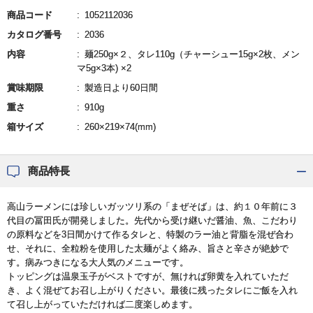
商品コード
1052112036
カタログ番号
2036
内容
麺250g×２、タレ110g（チャーシュー15g×2枚、メン
マ5g×3本) ×2
賞味期限
製造日より60日間
重さ
910g
箱サイズ
260×219×74(mm)
商品特長
高山ラーメンには珍しいガッツリ系の「まぜそば」は、約１０年前に３
代目の冨田氏が開発しました。先代から受け継いだ醤油、魚、こだわり
の原料などを3日間かけて作るタレと、特製のラー油と背脂を混ぜ合わ
せ、それに、全粒粉を使用した太麺がよく絡み、旨さと辛さが絶妙で
す。病みつきになる大人気のメニューです。
トッピングは温泉玉子がベストですが、無ければ卵黄を入れていただ
き、よく混ぜてお召し上がりください。最後に残ったタレにご飯を入れ
て召し上がっていただければ二度楽しめます。