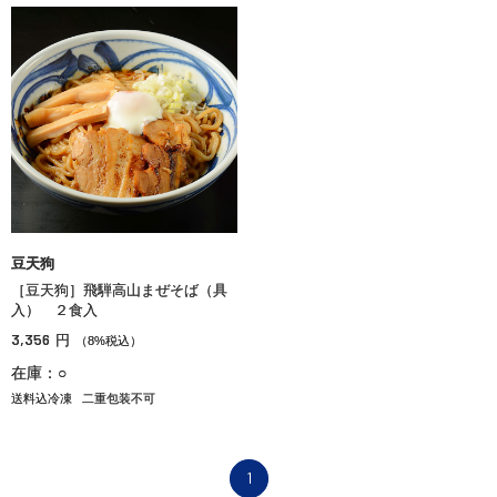
豆天狗
［豆天狗］飛騨高山まぜそば（具
入） ２食入
3,356
円
（8%税込）
在庫：○
送料込冷凍
二重包装不可
1