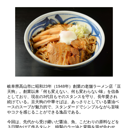
岐阜県高山市に昭和23年（1948年）創業の老舗ラーメン店「豆
天狗」。創業以来「何も変えない、何も変わらない味」を信条
としており、現在の3代目もそのスタンスを守り、長年愛され
続けている。豆天狗の中華そばは、あっさりとしている醤油ベ
ースのスープが魅力的で、スタンダードでシンプルながら旨味
やコクを感じることができる逸品である。
今回は、先代から受け継いだ醤油、魚、こだわりの原料などを
３日間かけて作るタレと、特製のラー油と背脂を混ぜ合わせ、