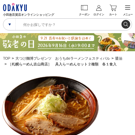
小田急百貨店オンラインショッピング
クーポン
ログイン
カート
メニュー
TOP
大つけ麵博プレゼンツ おうちdeラーメンフェスティバル
醤油
［札幌らーめん吉山商店］ 具入らーめんセット２種類 各１食入