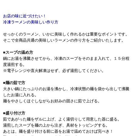
お店の味に近づけたい！
冷凍ラーメンの美味しい作り方
せっかくのラーメン、いかに美味しく作れるかは重要なポイントです。
そこで全商品共通の美味しいラーメンの作り方をご紹介いたします。
■スープの温め方
鍋にお湯を沸騰させてから、冷凍のスープをそのまま入れて、１５分程
度湯煎する。
※電子レンジや直火解凍はせず、必ず湯煎してください。
■麺の茹で方
大きい鍋にたっぷりのお湯を沸かし、冷凍状態の麺を袋から出して沸騰
したお湯に入れる。
麺をやさしくほぐしながらお好みの固さに茹で上げる。
■盛り付け方
茹であがった麺をザルに上げ、よく湯切りして用意した器に盛る。
湯煎したスープを麺の上から注ぎ、具材をトッピングする。
あとは、麺を盛り付ける前に器をお湯で温めておけば完ぺき！