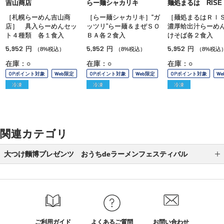
吉山商店
らー麺シャカリキ
麺処まるは RISE
［札幌らーめん吉山商
［らー麺シャカリキ］“ガ
［麺処まるはＲＩ
店］ 具入らーめんセッ
ッツリ”らー麺＆まぜＳＯ
濃厚蛤出汁らーめ
ト４種類 各１食入
ＢＡ各２食入
けそば各２食入
5,952
5,952
5,952
円
円
円
（8%税込）
（8%税込）
（8%税込
在庫：○
在庫：○
在庫：○
OPポイント対象
Web限定
OPポイント対象
Web限定
OPポイント対象
W
冷凍
冷凍
冷凍
関連カテゴリ
大つけ麵博プレゼンツ おうちdeラーメンフェスティバル
オンライン販売限定商品
ラーメン
つけ麺
ご利用ガイド
よくあるご質問
お問い合わせ