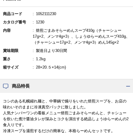
商品コード
1052111230
カタログ番号
1230
内容
焙煎ごまみそらーめんスープ410g（チャーシュー
17g×2、メンマ4g×3）、しょうゆらーめんスープ410g、
（チャーシュー17g×2、メンマ4g×3）めん145g×2
賞味期限
製造日より30日間
重さ
1.2kg
箱サイズ
28×20.５×14(cm)
商品特長
コシのある札幌縮れ麺と、中華鍋で煽りをいれた焙煎スープを、お店の
味わいそのままに冷凍真空パックに致しました。
人気ナンバーワンの看板メニュー焙煎ごまみそらーめんと、チャシュー
を炊いた煮汁醤油タレが深みとコクを演出する絶品しょうゆらーめんの2
食入りです。
冷凍スープを湯煎するだけの簡単な、本格らーめんセットです。