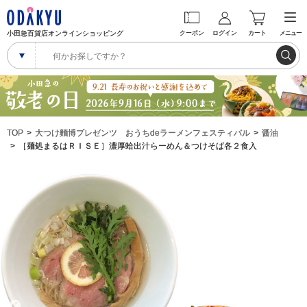
小田急百貨店オンラインショッピング
クーポン
ログイン
カート
メニュー
TOP
大つけ麵博プレゼンツ おうちdeラーメンフェスティバル
醤油
［麺処まるはＲＩＳＥ］濃厚蛤出汁らーめん＆つけそば各２食入