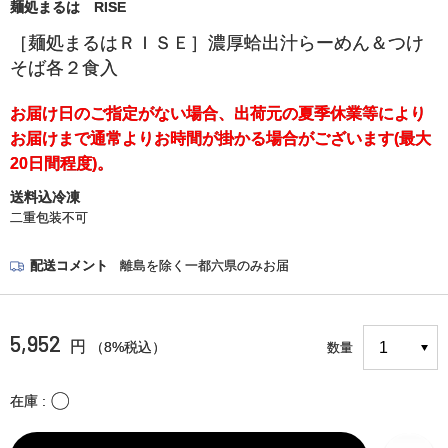
麺処まるは RISE
［麺処まるはＲＩＳＥ］濃厚蛤出汁らーめん＆つけ
そば各２食入
お届け日のご指定がない場合、出荷元の夏季休業等により
お届けまで通常よりお時間が掛かる場合がございます(最大
20日間程度)。
送料込冷凍
二重包装不可
配送コメント
離島を除く一都六県のみお届
5,952
円
（8%税込）
数量
〇
在庫