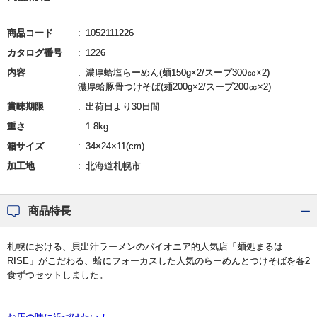
商品コード
1052111226
カタログ番号
1226
内容
濃厚蛤塩らーめん(麺150g×2/スープ300㏄×2)
濃厚蛤豚骨つけそば(麺200g×2/スープ200㏄×2)
賞味期限
出荷日より30日間
重さ
1.8kg
箱サイズ
34×24×11(cm)
加工地
北海道札幌市
商品特長
札幌における、貝出汁ラーメンのパイオニア的人気店「麺処まるは
RISE」がこだわる、蛤にフォーカスした人気のらーめんとつけそばを各2
食ずつセットしました。