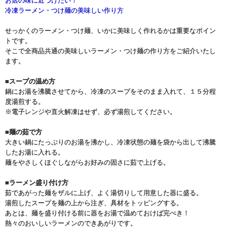
お店の味に近づけたい！
冷凍ラーメン・つけ麺の美味しい作り方
せっかくのラーメン・つけ麺、いかに美味しく作れるかは重要なポイン
トです。
そこで全商品共通の美味しいラーメン・つけ麺の作り方をご紹介いたし
ます。
■スープの温め方
鍋にお湯を沸騰させてから、冷凍のスープをそのまま入れて、１５分程
度湯煎する。
※電子レンジや直火解凍はせず、必ず湯煎してください。
■麺の茹で方
大きい鍋にたっぷりのお湯を沸かし、冷凍状態の麺を袋から出して沸騰
したお湯に入れる。
麺をやさしくほぐしながらお好みの固さに茹で上げる。
■ラーメン盛り付け方
茹であがった麺をザルに上げ、よく湯切りして用意した器に盛る。
湯煎したスープを麺の上から注ぎ、具材をトッピングする。
あとは、麺を盛り付ける前に器をお湯で温めておけば完ぺき！
熱々のおいしいラーメンのできあがりです。