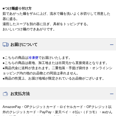
■つけ麺盛り付け方
茹であがった麺をザルに上げ、流水で麺を洗いよく水切りして用意した
器に盛る。
湯煎したスープを別の器に注ぎ、具材をトッピングする。
おいしいつけ麺のできあがりです。
お届けについて
●こちらの商品は
冷凍便
でお届けいたします。
●こちらの商品は産地、加工地または出荷元から直接発送となります。
●商品代金に送料が含まれます。二重包装・手提げ袋付き・オンラインシ
ョッピング内の他のお品物との同送は承れません。
●商品の性質上、お届け地域が限定されているお品物がございます。
お支払方法
AmazonPay・OPクレジットカード・ロイヤルカード・OPクレジット以
外のクレジットカード・PayPay・楽天ペイ・ｄ払い（ドコモ）・auかん