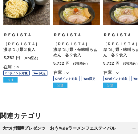
ＲＥＧＩＳＴＡ
ＲＥＧＩＳＴＡ
ＲＥＧＩＳＴＡ
［ＲＥＧＩＳＴＡ］
［ＲＥＧＩＳＴＡ］
［ＲＥＧＩＳＴＡ
濃厚つけ麺２食入
濃厚つけ麺・辛味噌らぁ
厚つけ麺・味噌ら
めん 各２食入
ん 各２食入
3,352
円
（8%税込）
5,732
5,732
円
円
（8%税込）
（8%税込
在庫：○
在庫：○
在庫：○
OPポイント対象
Web限定
OPポイント対象
Web限定
OPポイント対象
W
冷凍
冷凍
冷凍
関連カテゴリ
大つけ麵博プレゼンツ おうちdeラーメンフェスティバル