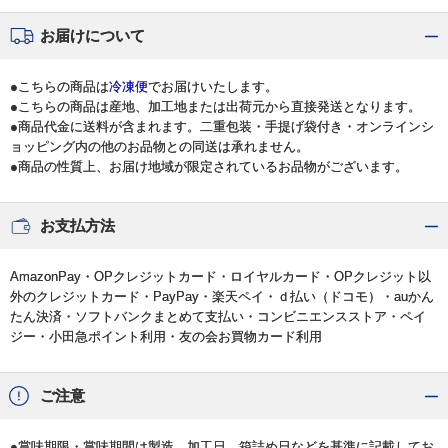
お届けについて
●こちらの商品は
冷凍便
でお届けいたします。
●こちらの商品は産地、加工地または出荷元から直接発送となります。
●商品代金に送料が含まれます。二重包装・手提げ袋付き・オンラインシ
ョッピング内の他のお品物との同送は承れません。
●商品の性質上、お届け地域が限定されているお品物がございます。
お支払方法
AmazonPay・OPクレジットカード・ロイヤルカード・OPクレジット以
外のクレジットカード・PayPay・楽天ペイ・ｄ払い（ドコモ）・auかん
たん決済・ソフトバンクまとめて支払い・コンビニエンスストア・ペイ
ジー・小田急ポイント利用・友の会お買物カード利用
ご注意
●賞味期限・賞味期間は製造、加工日、箱詰め日などを基準に記載してお