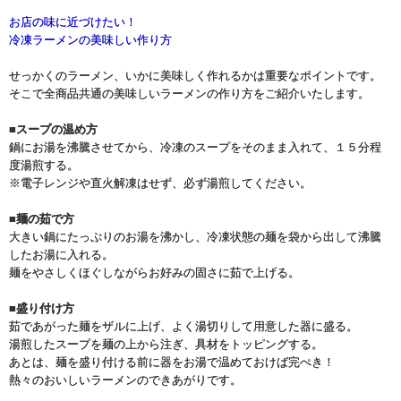
お店の味に近づけたい！
冷凍ラーメンの美味しい作り方
せっかくのラーメン、いかに美味しく作れるかは重要なポイントです。
そこで全商品共通の美味しいラーメンの作り方をご紹介いたします。
■スープの温め方
鍋にお湯を沸騰させてから、冷凍のスープをそのまま入れて、１５分程
度湯煎する。
※電子レンジや直火解凍はせず、必ず湯煎してください。
■麺の茹で方
大きい鍋にたっぷりのお湯を沸かし、冷凍状態の麺を袋から出して沸騰
したお湯に入れる。
麺をやさしくほぐしながらお好みの固さに茹で上げる。
■盛り付け方
茹であがった麺をザルに上げ、よく湯切りして用意した器に盛る。
湯煎したスープを麺の上から注ぎ、具材をトッピングする。
あとは、麺を盛り付ける前に器をお湯で温めておけば完ぺき！
熱々のおいしいラーメンのできあがりです。