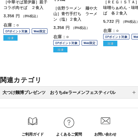
［中華そば屋伊藤］親子
［ＲＥＧＩＳＴＡ
コラボ肉そば ２食入
味噌らぁめん・味
［佐野ラーメン 麺や大
ば 各２食入
山］青竹手打ち ラーメ
3,356
円
（8%税込）
ン（塩）２食入
5,732
円
（8%税込
在庫：○
3,356
円
（8%税込）
在庫：○
OPポイント対象
Web限定
在庫：○
OPポイント対象
W
冷凍
OPポイント対象
Web限定
冷凍
冷凍
関連カテゴリ
大つけ麵博プレゼンツ おうちdeラーメンフェスティバル
オンライン販売限定商品
ラーメン
つけ麺
ご利用ガイド
よくあるご質問
お問い合わせ