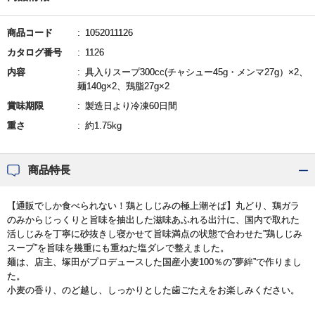
商品コード
1052011126
カタログ番号
1126
内容
具入りスープ300cc(チャシュー45g・メンマ27g）×2、
麺140g×2、鶏脂27g×2
賞味期限
製造日より冷凍60日間
重さ
約1.75kg
商品特長
【通販でしか食べられない！鶏としじみの極上潮そば】丸どり、鶏ガラ
のみからじっくりと旨味を抽出した滋味あふれる出汁に、国内で取れた
活しじみを丁寧に砂抜きし寝かせて旨味満点の状態で合わせた”鶏しじみ
スープ”を旨味を幾重にも重ねた塩ダレで整えました。
麺は、店主、塚田がプロデュースした国産小麦100％の”夢絆”で作りまし
た。
小麦の香り、のど越し、しっかりとした歯ごたえをお楽しみください。