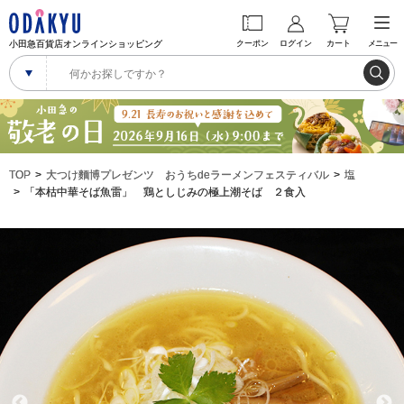
小田急百貨店オンラインショッピング
クーポン
ログイン
カート
メニュー
TOP
大つけ麵博プレゼンツ おうちdeラーメンフェスティバル
塩
「本枯中華そば魚雷」 鶏としじみの極上潮そば ２食入