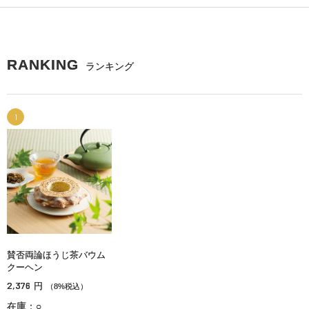
RANKING
ランキング
1
賛否両論ほうじ茶バウム
クーヘン
2,376
円
（8%税込）
在庫：○