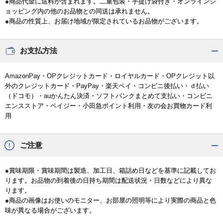
●商品代金に送料が含まれます。二重包装・手提げ袋付き・オンラインシ
ョッピング内の他のお品物との同送は承れません。
●商品の性質上、お届け地域が限定されているお品物がございます。
お支払方法
AmazonPay・OPクレジットカード・ロイヤルカード・OPクレジット以
外のクレジットカード・PayPay・楽天ペイ・コンビニ後払い・ｄ払い
（ドコモ）・auかんたん決済・ソフトバンクまとめて支払い・コンビニ
エンスストア・ペイジー・小田急ポイント利用・友の会お買物カード利
用
ご注意
●賞味期限・賞味期間は製造、加工日、箱詰め日などを基準に記載してお
ります。お品物の到着後の日持ち期間は配送状況・日数などにより異な
ります。
●商品の画像はお使いのモニター、お部屋の照明等により実際の商品と色
味が異なる場合がございます。