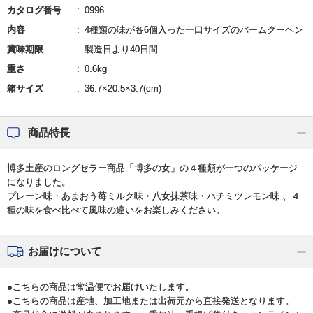
カタログ番号
0996
内容
4種類の味が各6個入った一口サイズのバームクーヘン
賞味期限
製造日より40日間
重さ
0.6kg
箱サイズ
36.7×20.5×3.7(cm)
商品特長
博多土産のロングセラー商品「博多の女」の４種類が一つのパッケージ
になりました。
プレーン味・あまおう苺ミルク味・八女抹茶味・ハチミツレモン味 、４
種の味を食べ比べて風味の違いをお楽しみください。
お届けについて
●こちらの商品は常温便でお届けいたします。
●こちらの商品は産地、加工地または出荷元から直接発送となります。