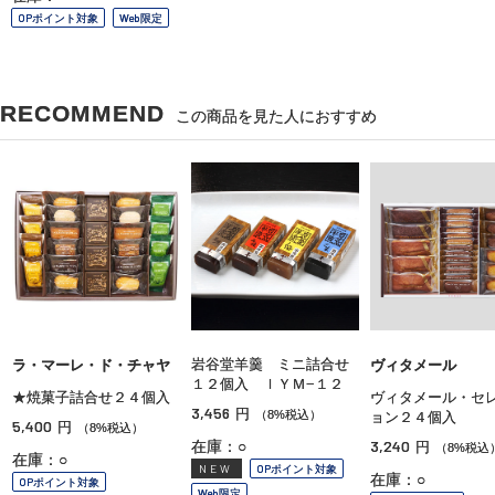
OPポイント対象
Web限定
RECOMMEND
この商品を見た人におすすめ
岩谷堂羊羹 ミニ詰合せ
ラ・マーレ・ド・チャヤ
ヴィタメール
１２個入 ＩＹＭ−１２
★焼菓子詰合せ２４個入
ヴィタメール・セ
3,456
円
（8%税込）
ョン２４個入
5,400
円
（8%税込）
3,240
在庫：○
円
（8%税込
在庫：○
NEW
OPポイント対象
在庫：○
OPポイント対象
Web限定