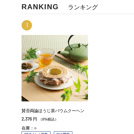
RANKING
ランキング
1
賛否両論ほうじ茶バウムクーヘン
2,376
円
（8%税込）
在庫：○