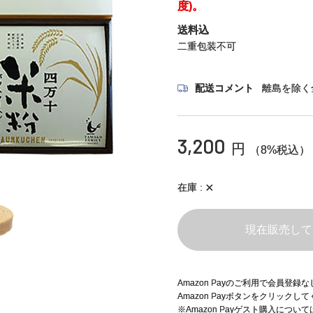
度)。
送料込
二重包装不可
配送コメント
離島を除く
3,200
円
（8%税込）
×
在庫
現在販売して
Amazon Payのご利用で会員登
Amazon Payボタンをクリックし
※Amazon Payゲスト購入につい