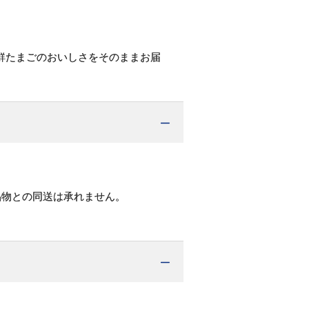
。
鮮たまごのおいしさをそのままお届
品物との同送は承れません。