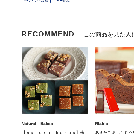
OPポイント対象
Web限定
RECOMMEND
この商品を見た人
Natural Bakes
Rtable
【ｎａｔｕｒａｌｂａｋｅｓ】米
あきたこまち１００