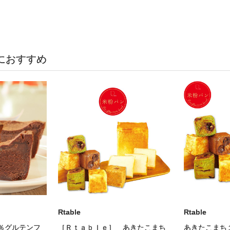
におすすめ
Rtable
Rtable
％グルテンフ
［Ｒｔａｂｌｅ］ あきたこまち
あきたこまち