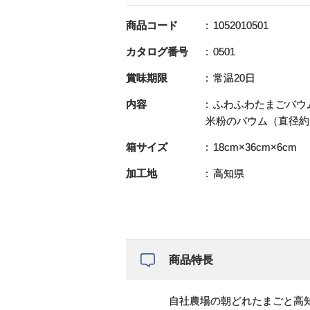
商品コード
1052010501
カタログ番号
0501
賞味期限
常温20日
内容
ふわふわたまごバウム
米粉のバウム（直径約1
箱サイズ
18cm×36cm×6cm
加工地
高知県
商品特長
自社農場の朝どれたまごと高