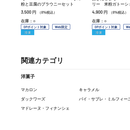
粉と豆腐のブラウニーセット
リー 米粉ガトーシ
3,500
4,900
円
円
（8%税込）
（8%税込）
在庫：○
在庫：○
OPポイント対象
Web限定
OPポイント対象
W
冷凍
冷凍
関連カテゴリ
洋菓子
マカロン
キャラメル
ダックワーズ
パイ・サブレ・ミルフィー
マドレーヌ・フィナンシェ