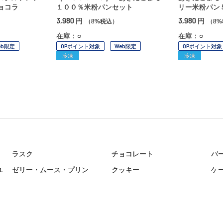
ョコラ
１００％米粉パンセット
リー米粉パン
3,980
3,980
円
円
（8%税込）
（8
在庫：○
在庫：○
eb限定
OPポイント対象
Web限定
OPポイント対象
冷凍
冷凍
ラスク
チョコレート
バ
ユ
ゼリー・ムース・プリン
クッキー
ケ