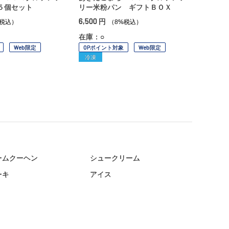
５個セット
リー米粉パン ギフトＢＯＸ
6,500
円
%税込）
（8%税込）
在庫：○
Web限定
OPポイント対象
Web限定
冷凍
ームクーヘン
シュークリーム
ーキ
アイス