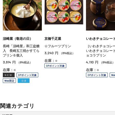
須崎屋（敬老の日）
京橋千疋屋
いわきチョコレー
長崎「須崎屋」和三盆糖
☆フルーツプリン
［いわきチョコレ
入 長崎五三焼かすてら
いわきチョコレー
3,240
円
（8%税込）
プリン６個入
ョコラプリン
在庫：○
3,914
4,110
円
円
（8%税込）
（8%税込）
OPポイント対象
在庫：○
在庫：○
NEW
OPポイント対象
OPポイント対象
W
Web限定
冷凍
関連カテゴリ