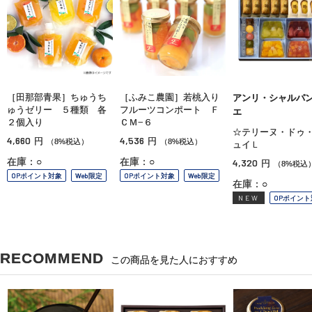
［田那部青果］ちゅうち
［ふみこ農園］若桃入り
アンリ・シャルパ
ゅうゼリー ５種類 各
フルーツコンポート Ｆ
エ
２個入り
ＣＭ−６
☆テリーヌ・ドゥ
4,660
4,536
円
円
（8%税込）
（8%税込）
ュイＬ
在庫：○
在庫：○
4,320
円
（8%税込
OPポイント対象
Web限定
OPポイント対象
Web限定
在庫：○
NEW
OPポイント
RECOMMEND
この商品を見た人におすすめ