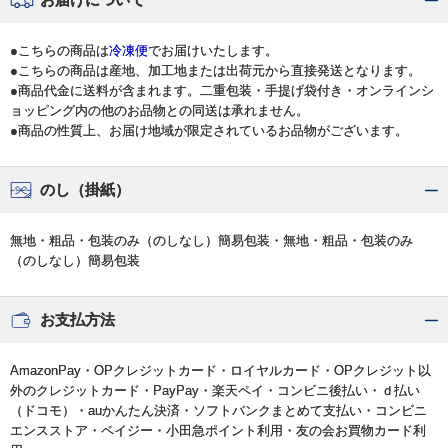
●こちらの商品は
冷凍便
でお届けいたします。
●こちらの商品は産地、加工地または出荷元から直接発送となります。
●商品代金に送料が含まれます。二重包装・手提げ袋付き・オンラインシ
ョッピング内の他のお品物との同送は承れません。
●商品の性質上、お届け地域が限定されているお品物がございます。
のし（掛紙）
無地・粗品・包装のみ（のしなし）簡易包装・無地・粗品・包装のみ
（のしなし）簡易包装
お支払方法
AmazonPay・OPクレジットカード・ロイヤルカード・OPクレジット以
外のクレジットカード・PayPay・楽天ペイ・コンビニ後払い・ｄ払い
（ドコモ）・auかんたん決済・ソフトバンクまとめて支払い・コンビニ
エンスストア・ペイジー・小田急ポイント利用・友の会お買物カード利