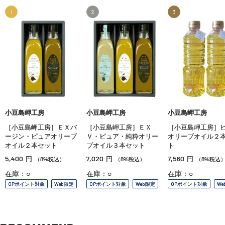
1
2
3
小豆島岬工房
小豆島岬工房
小豆島岬工房
［小豆島岬工房］ＥＸバ
［小豆島岬工房］ＥＸ
［小豆島岬工房］
ージン・ピュアオリーブ
Ｖ・ピュア・純粋オリー
オリーブオイル２
オイル２本セット
ブオイル３本セット
ト
5,400
7,020
7,560
円
円
円
（8%税込）
（8%税込）
（8%税込
在庫：○
在庫：○
在庫：○
OPポイント対象
Web限定
OPポイント対象
Web限定
OPポイント対象
We