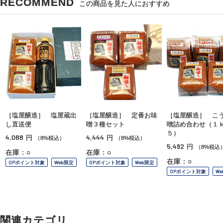
RECOMMEND
この商品を見た人におすすめ
［塩屋醸造］ 塩屋蔵出
［塩屋醸造］ 定番お味
［塩屋醸造］ こ
し直送便
噌３種セット
噌詰め合わせ（１ｋ
５）
4,088
4,444
円
円
（8%税込）
（8%税込）
5,492
円
（8%税込
在庫：○
在庫：○
在庫：○
OPポイント対象
Web限定
OPポイント対象
Web限定
OPポイント対象
W
関連カテゴリ