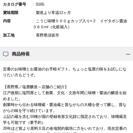
カタログ番号
0185
賞味期限
製造より常温12ヶ月
内容
こうじ味噌５００ｇカップ入り×２ イゲタボシ醤油
３６０ml（化粧箱入）
加工地
長野県須坂市
商品特長
定番のお味噌とお醤油のお手軽ギフト。ちょっと塩屋の味をお試しにな
りたい方もどうぞ。
【長野県／塩屋醸造～店舗のご紹介】
江戸後期に塩問屋として創業、文化・文政年間に味噌・醤油の醸造を始
めました。
創業時から伝わる味噌蔵・醤油蔵と昔ながらの大桶を使って醸し、昔な
がらの味を守り続けています。
上記の蔵を含む10棟が国の登録有形文化財に指定されており、味噌蔵見
学も可能です（要予約）
20年ほど前より原料大豆の各地契約栽培に力をいれており、現在定番の