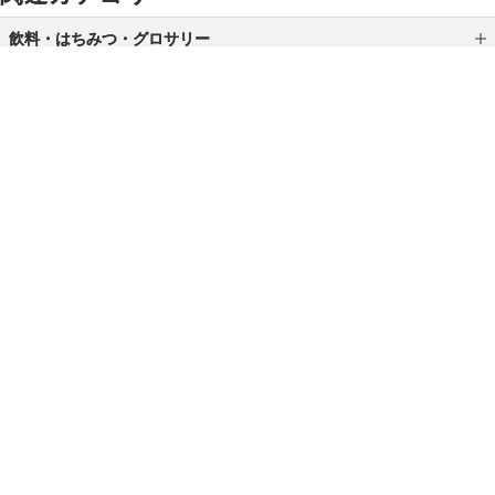
飲料・はちみつ・グロサリー
はちみつ
グロサリー
調味料
ご利用ガイド
よくあるご質問
お問い合わせ
緑茶・紅茶・コーヒー・飲料
オンラインショッピングに関する電話でのお問い合わせ
0120-185-550
受付時間 10:00〜18:00（休業日を除く）
小田急百貨店オンラインショッピング
プライバシーポリシー
特定商取引法に基づく表示
Copyright © Odakyu Department Store Co.,Ltd. , All Rights Reserved.