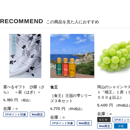
RECOMMEND
この商品を見た人におすすめ
選べるギフト 沙羅（さ
岡山のシャインマ
食王
ら） ＜萩（はぎ）＞
ト「晴王」１房（
［食王］王冠の雫シリー
５００ｇ以上）
4,180
円
（税込）
ズ３本セット
5,400
円
（8%税込
4,770
在庫：○
円
（8%税込）
在庫：○
OPポイント対象
Web限定
在庫：○
NEW
OPポイン
OPポイント対象
Web限定
Web限定
冷蔵