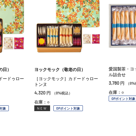
愛国製茶・ヨ
の日）
ヨックモック（敬老の日）
ル詰合せ
ドードゥロー
［ヨックモック］カドードゥロー
3,780
円
（8%
トンヌ
4,320
在庫：○
円
（8%税込）
OPポイント対象
在庫：○
対象
NEW
OPポイント対象