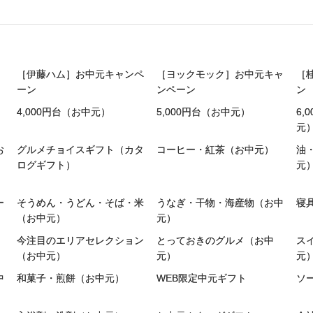
［伊藤ハム］お中元キャンペ
［ヨックモック］お中元キャ
［
ーン
ンペーン
ン
4,000円台（お中元）
5,000円台（お中元）
6,
元
お
グルメチョイスギフト（カタ
コーヒー・紅茶（お中元）
油
ログギフト）
元
ー
そうめん・うどん・そば・米
うなぎ・干物・海産物（お中
寝
（お中元）
元）
今注目のエリアセレクション
とっておきのグルメ（お中
ス
（お中元）
元）
元
中
和菓子・煎餅（お中元）
WEB限定中元ギフト
ソ