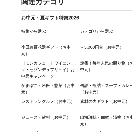
関連カテゴリ
お中元・夏ギフト特集2026
特集から選ぶ
カテゴリから選ぶ
小田急百花選ギフト（お中
～3,000円台（お中元）
元）
［モンカフェ・トワイニン
定番！毎年人気の贈り物（
グ・セゾンデュフリュイ］お
中元）
中元キャンペーン
かまぼこ・米飯・惣菜（お中
缶詰・瓶詰・スープ・カレ
元）
（お中元）
レストラングルメ（お中元）
素材の力ギフト（お中元）
ジュース・飲料（お中元）
山海珍味・佃煮・漬物（お
元）