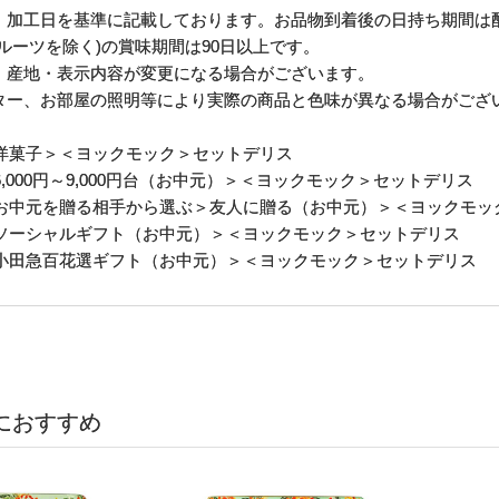
、加工日を基準に記載しております。お品物到着後の日持ち期間は
ルーツを除く)の賞味期間は90日以上です。
・産地・表示内容が変更になる場合がございます。
ター、お部屋の照明等により実際の商品と色味が異なる場合がござ
洋菓子
＞＜ヨックモック＞セットデリス
6,000円～9,000円台（お中元）
＞＜ヨックモック＞セットデリス
お中元を贈る相手から選ぶ
＞
友人に贈る（お中元）
＞＜ヨックモッ
ソーシャルギフト（お中元）
＞＜ヨックモック＞セットデリス
小田急百花選ギフト（お中元）
＞＜ヨックモック＞セットデリス
におすすめ