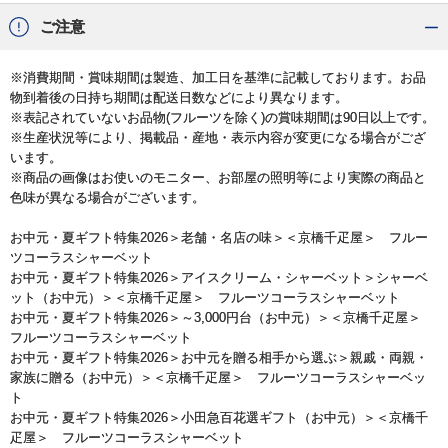
ご注意
※消費期間・賞味期間は製造、加工日を基準に記載しております。お品
物到着後の日持ち期間は配送日数などにより異なります。
※表記されていないお品物(フルーツを除く)の賞味期間は90日以上です。
※生産状況等により、掲載品・産地・表示内容が変更になる場合がござ
います。
※商品の画像はお使いのモニター、お部屋の照明等により実際の商品と
色味が異なる場合がございます。
お中元・夏ギフト特集2026
＞
老舗・名店の味
＞＜京橋千疋屋＞ フルー
ツコーラスシャーベット
お中元・夏ギフト特集2026
＞
アイスクリーム・シャーベット
＞
シャーベ
ット（お中元）
＞＜京橋千疋屋＞ フルーツコーラスシャーベット
お中元・夏ギフト特集2026
＞
～3,000円台（お中元）
＞＜京橋千疋屋＞
フルーツコーラスシャーベット
お中元・夏ギフト特集2026
＞
お中元を贈る相手から選ぶ
＞
親戚・両親・
家族に贈る（お中元）
＞＜京橋千疋屋＞ フルーツコーラスシャーベッ
ト
お中元・夏ギフト特集2026
＞
小田急百花選ギフト（お中元）
＞＜京橋千
疋屋＞ フルーツコーラスシャーベット