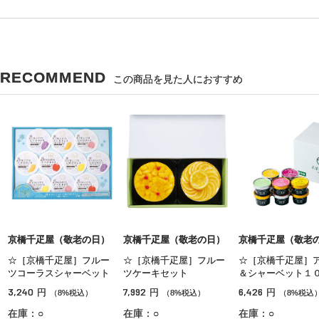
RECOMMEND
この商品を見た人におすすめ
京橋千疋屋（敬老の日）
京橋千疋屋（敬老の日）
京橋千疋屋（敬老
☆［京橋千疋屋］フルー
☆［京橋千疋屋］フルー
☆［京橋千疋屋］
ツコーラスシャーベット
ツケーキセット
＆シャーベット１
3,240
7,992
6,426
円
円
円
（8%税込）
（8%税込）
（8%税込
在庫：○
在庫：○
在庫：○