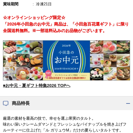
賞味期間
冷凍21日
☆オンラインショッピング限定☆
「2026年小田急のお中元」商品は、「小田急百花選ギフト」に限り
全国送料無料。※一部送料込みのお品物がございます。
■お中元・夏ギフト特集2026 TOPへ
商品特長
厳選の素材を最高の技で。幸せを運ぶ果実のタルト。
味わい深いクレームダマンドとフレッシュなパイナップルを焼き上げフ
ルーティーに仕上げた「ル ガリュウM」だけの夏らしいタルトです。