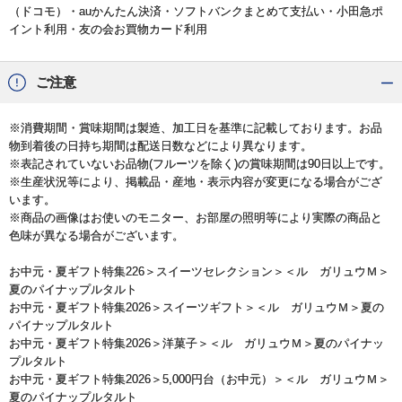
（ドコモ）・auかんたん決済・ソフトバンクまとめて支払い・小田急ポ
イント利用・友の会お買物カード利用
ご注意
※消費期間・賞味期間は製造、加工日を基準に記載しております。お品
物到着後の日持ち期間は配送日数などにより異なります。
※表記されていないお品物(フルーツを除く)の賞味期間は90日以上です。
※生産状況等により、掲載品・産地・表示内容が変更になる場合がござ
います。
※商品の画像はお使いのモニター、お部屋の照明等により実際の商品と
色味が異なる場合がございます。
お中元・夏ギフト特集226
＞
スイーツセレクション
＞＜ル ガリュウＭ＞
夏のパイナップルタルト
お中元・夏ギフト特集2026
＞
スイーツギフト
＞＜ル ガリュウＭ＞夏の
パイナップルタルト
お中元・夏ギフト特集2026
＞
洋菓子
＞＜ル ガリュウＭ＞夏のパイナッ
プルタルト
お中元・夏ギフト特集2026
＞
5,000円台（お中元）
＞＜ル ガリュウＭ＞
夏のパイナップルタルト