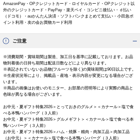
AmazonPay・OPクレジットカード・ロイヤルカード・OPクレジット以
外のクレジットカード・PayPay・楽天ペイ・コンビニ後払い・ｄ払い
（ドコモ）・auかんたん決済・ソフトバンクまとめて支払い・小田急ポ
イント利用・友の会お買物カード利用
ご注意
※消費期間・賞味期間は製造、加工日を基準に記載しております。お品
物到着後の日持ち期間は配送日数などにより異なります。
※表記されていないお品物(フルーツを除く)の賞味期間は90日以上です。
※生産状況等により、掲載品・産地・表示内容が変更になる場合がござ
います。
※商品の画像はお使いのモニター、お部屋の照明等により実際の商品と
色味が異なる場合がございます。
お中元・夏ギフト特集2026
＞
とっておきのグルメ
＞＜カナール＞塩で食
べる本鴨ハンバーグ（３人前）
お中元・夏ギフト特集2026
＞
グルメギフト
＞＜カナール＞塩で食べる本
鴨ハンバーグ（３人前）
お中元・夏ギフト特集2026
＞
ハム・焼豚・精肉・肉加工品
＞
肉加工品
（お中元）
＞＜カナール＞塩で食べる本鴨ハンバーグ（３人前）