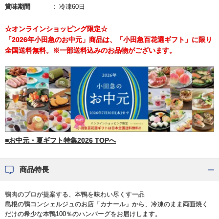
賞味期間
冷凍60日
☆オンラインショッピング限定☆
「2026年小田急のお中元」商品は、「小田急百花選ギフト」に限り
全国送料無料。※一部送料込みのお品物がございます。
■お中元・夏ギフト特集2026 TOPへ
商品特長
鴨肉のプロが提案する、本鴨を味わい尽くす一品
島根の鴨コンシェルジュのお店「カナール」から、冷凍のまま両面焼く
だけの希少な本鴨100％のハンバーグをお届けします。