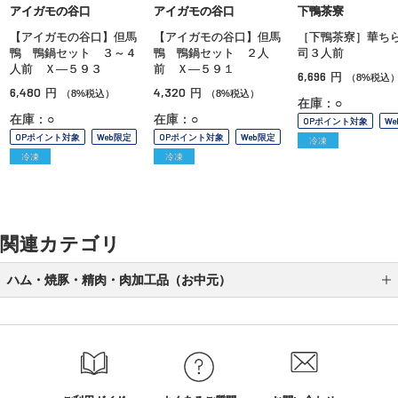
アイガモの谷口
アイガモの谷口
下鴨茶寮
【アイガモの谷口】但馬
【アイガモの谷口】但馬
［下鴨茶寮］華ち
鴨 鴨鍋セット ３～４
鴨 鴨鍋セット ２人
司３人前
人前 Ｘ—５９３
前 Ｘ—５９１
6,696
円
（8%税込
6,480
4,320
円
円
（8%税込）
（8%税込）
在庫：○
在庫：○
在庫：○
OPポイント対象
W
OPポイント対象
Web限定
OPポイント対象
Web限定
冷凍
冷凍
冷凍
関連カテゴリ
ハム・焼豚・精肉・肉加工品（お中元）
焼豚（お中元）
精肉（お中元）
肉加工品（お中元）