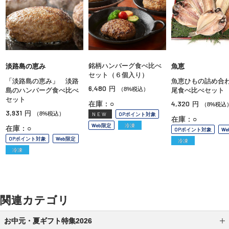
銘柄ハンバーグ食べ比べ
淡路島の恵み
魚恵
セット（６個入り）
「淡路島の恵み」 淡路
魚恵ひもの詰め合
6,480
円
（8%税込）
島のハンバーグ食べ比べ
尾食べ比べセット
セット
4,320
在庫：○
円
（8%税込
3,931
円
（8%税込）
NEW
OPポイント対象
在庫：○
Web限定
冷凍
在庫：○
OPポイント対象
W
OPポイント対象
Web限定
冷凍
冷凍
関連カテゴリ
お中元・夏ギフト特集2026