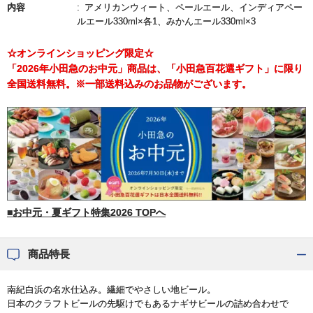
内容
アメリカンウィート、ペールエール、インディアペー
ルエール330ml×各1、みかんエール330ml×3
☆オンラインショッピング限定☆
「2026年小田急のお中元」商品は、「小田急百花選ギフト」に限り
全国送料無料。※一部送料込みのお品物がございます。
■お中元・夏ギフト特集2026 TOPへ
商品特長
南紀白浜の名水仕込み。繊細でやさしい地ビール。
日本のクラフトビールの先駆けでもあるナギサビールの詰め合わせで