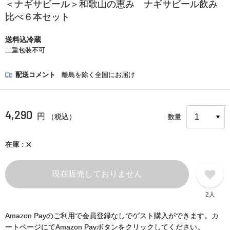
＜ナギサビール＞和歌山の恵み ナギサビール飲み
比べ６本セット
送料込冷蔵
二重包装不可
配送コメント
離島を除く全国にお届け
4,290
円
（税込）
数量
×
在庫
現在販売しておりません
2人
Amazon Payのご利用で会員登録なしでゲスト購入ができます。カ
ートページにてAmazon Payボタンをクリックしてください。