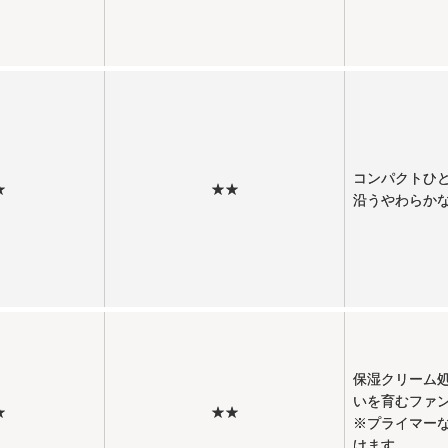
コンパクトひ
★
★★
沿うやわらか
保湿クリーム
いを育むファ
★
★★
※プライマー
けます。