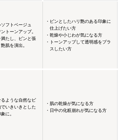
・ピンとしたハリ艶のある印象に
いソフトベージュ
仕上げたい方
ワントーンアップ。
・乾燥や小じわが気になる方
を満たし、ピンと張
・トーンアップして透明感をプラ
リ艶肌を演出。
スしたい方
せるような自然なピ
・肌の乾燥が気になる方
的でいきいきとした
・日中の化粧崩れが気になる方
印象に。