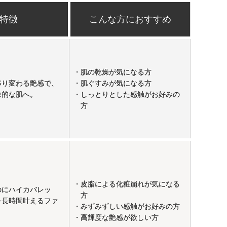
特徴
こんな方におすすめ
・肌の乾燥が気になる方
移り変わる艶感で、
・肌ぐすみが気になる方
象的な肌へ。
・しっとりとした感触がお好みの
方
・皮脂による化粧崩れが気になる
のにハイカバレッ
方
を長時間叶えるファ
・みずみずしい感触がお好みの方
。
・高輝度な艶感が欲しい方