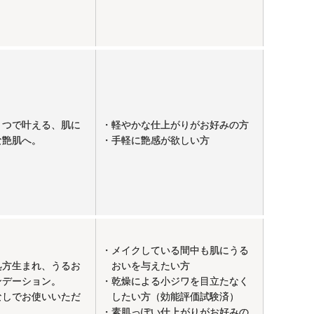
とつで叶える、肌に
・軽やかな仕上がりがお好みの方
な艶肌へ。
・手軽に艶感が欲しい方
・メイクしている間中も肌にうる
処方生まれ、うるお
おいを与えたい方
ンデーション。
・乾燥による小ジワを目立たなく
なしでお使いいただ
したい方（効能評価試験済）
・素肌っぽい仕上がりがお好みの