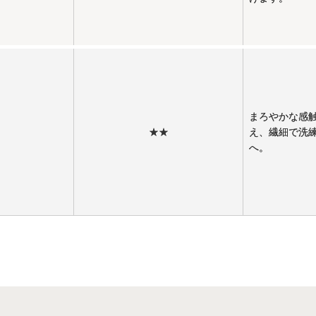
まろやかな感
★★
え、繊細で洗
へ。