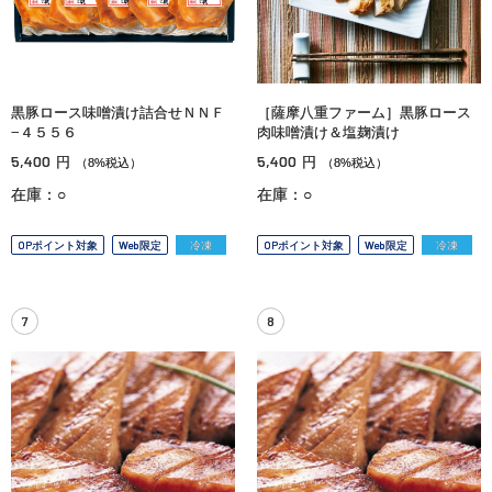
黒豚ロース味噌漬け詰合せＮＮＦ
［薩摩八重ファーム］黒豚ロース
−４５５６
肉味噌漬け＆塩麹漬け
5,400
5,400
円
円
（8%税込）
（8%税込）
在庫：○
在庫：○
OPポイント対象
Web限定
冷凍
OPポイント対象
Web限定
冷凍
7
8