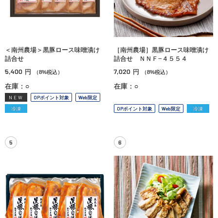
＜南州農場＞黒豚ロース味噌漬け
［南州農場］黒豚ロース味噌漬け
詰合せ
詰合せ ＮＮＦ−４５５４
5,400
7,020
円
円
（8%税込）
（8%税込）
在庫：○
在庫：○
NEW
OPポイント対象
Web限定
冷凍
OPポイント対象
Web限定
冷凍
5
6