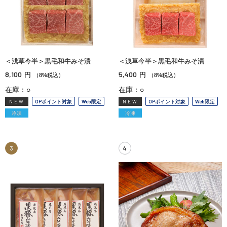
＜浅草今半＞黒毛和牛みそ漬
＜浅草今半＞黒毛和牛みそ漬
8,100
5,400
円
円
（8%税込）
（8%税込）
在庫：○
在庫：○
NEW
OPポイント対象
Web限定
NEW
OPポイント対象
Web限定
冷凍
冷凍
3
4