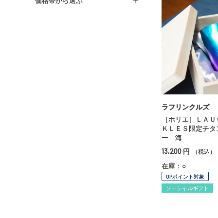
価格帯から選ぶ
ラフリンクルズ
［ホリエ］ＬＡＵ
ＫＬＥＳ限定チタ
ー 海
13,200
円
（税込）
在庫：○
OPポイント対象
ソーシャルギフト