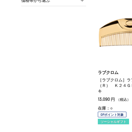
価格帯から選ぶ
ラブクロム
［ラブクロム］ラ
（Ｒ） Ｋ２４Ｇ
キ
13,090
円
（税込）
在庫：○
OPポイント対象
ソーシャルギフト