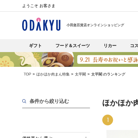
ようこそ お客さま
小田急百貨店オンラインショッピング
ギフト
フード＆スイーツ
リカー
コ
TOP
ほかほか肉まん特集
太平閣
太平閣 のランキング
条件から絞り込む
ほかほか
1