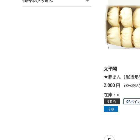
価格帯から選ぶ
太平閣
★豚まん（配送形
2,800
円
（8%税込
在庫：○
NEW
OPポイ
冷蔵