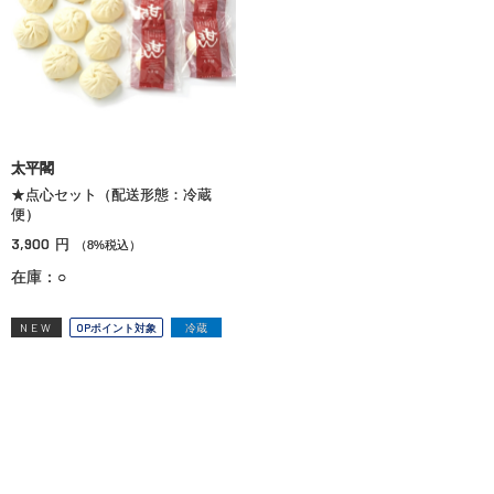
太平閣
★点心セット（配送形態：冷蔵
便）
3,900
円
（8%税込）
在庫：○
NEW
OPポイント対象
冷蔵