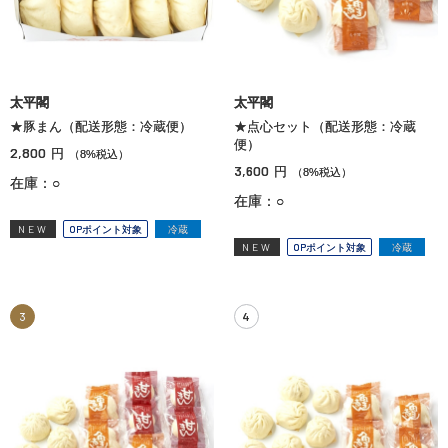
太平閣
太平閣
★豚まん（配送形態：冷蔵便）
★点心セット（配送形態：冷蔵
便）
2,800
円
（8%税込）
3,600
円
（8%税込）
在庫：○
在庫：○
NEW
OPポイント対象
冷蔵
NEW
OPポイント対象
冷蔵
3
4